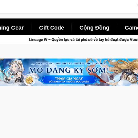
ing Gear
Gift Code
Cộng Đồng
Game
c và tài phú sẽ về tay kẻ đoạt được Vương Quyền thành Kent sắp tới!