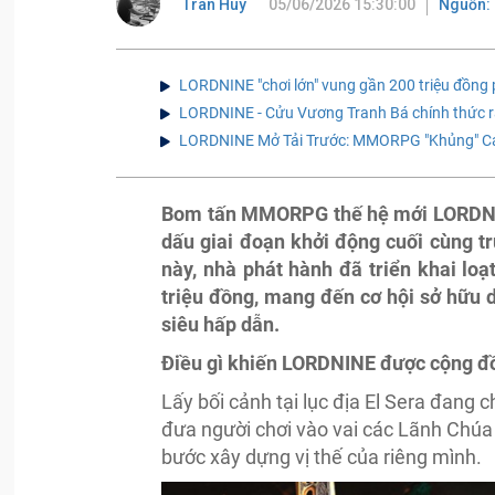
Tran Huy
05/06/2026 15:30:00
Nguồn:
LORDNINE "chơi lớn" vung gần 200 triệu đồng 
LORDNINE - Cửu Vương Tranh Bá chính thức r
LORDNINE Mở Tải Trước: MMORPG "Khủng" Cá
Bom tấn MMORPG thế hệ mới LORDNIN
dấu giai đoạn khởi động cuối cùng t
này, nhà phát hành đã triển khai loạ
triệu đồng, mang đến cơ hội sở hữu
siêu hấp dẫn.
Điều gì khiến LORDNINE được cộng
Lấy bối cảnh tại lục địa El Sera đang
đưa người chơi vào vai các Lãnh Chúa 
bước xây dựng vị thế của riêng mình.