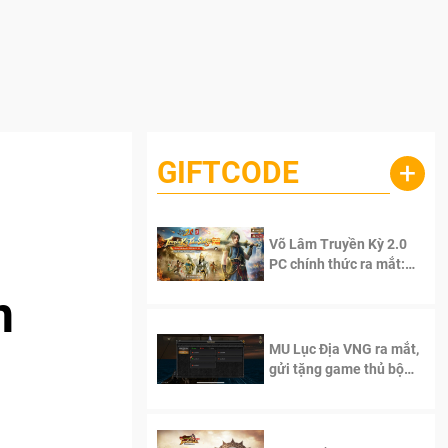
GIFTCODE
+
Võ Lâm Truyền Kỳ 2.0
PC chính thức ra mắt:
Sống lại thanh xuân, giữ
n
trọn tinh thần Võ Lâm
MU Lục Địa VNG ra mắt,
gửi tặng game thủ bộ
Code cực giá trị