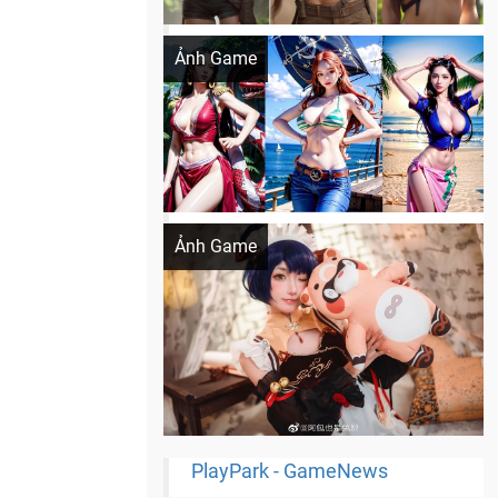
Khi AI Cosplay gái đẹp One Piece
Ảnh Game
Cosplay Xiangling siêu cute
Ảnh Game
PlayPark - GameNews