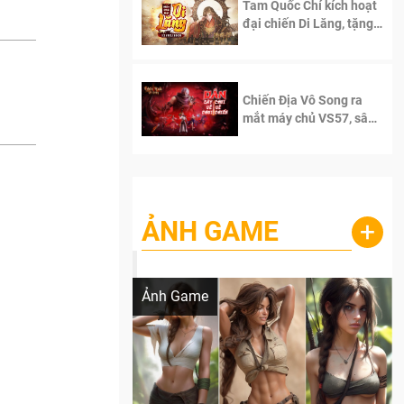
Tam Quốc Chí kích hoạt
đại chiến Di Lăng, tặng
siêu code giá trị dành
cho 100 độc giả đầu
tiên.
Chiến Địa Vô Song ra
mắt máy chủ VS57, sân
chơi đích thực dành cho
dân cày
ẢNH GAME
+
Lala Croft vừa nóng vừa xinh dưới nét vẽ
của AI
Ảnh Game