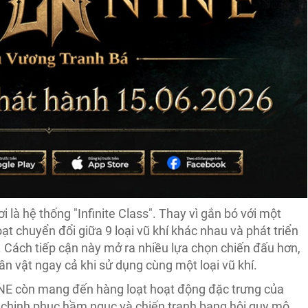
 là hệ thống "Infinite Class". Thay vì gắn bó với một
oạt chuyển đổi giữa 9 loại vũ khí khác nhau và phát triển
 Cách tiếp cận này mở ra nhiều lựa chọn chiến đấu hơn,
ân vật ngay cả khi sử dụng cùng một loại vũ khí.
INE còn mang đến hàng loạt hoạt động đặc trưng của
chinh phục hầm ngục và chiến tranh bang hội quy mô