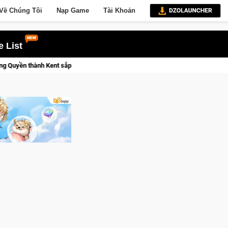
Về Chúng Tôi
Nạp Game
Tài Khoản
 List
Medal Hunter: Game bắn súng PvP tọa độ đỉnh cao đưa bạn vào các chiế