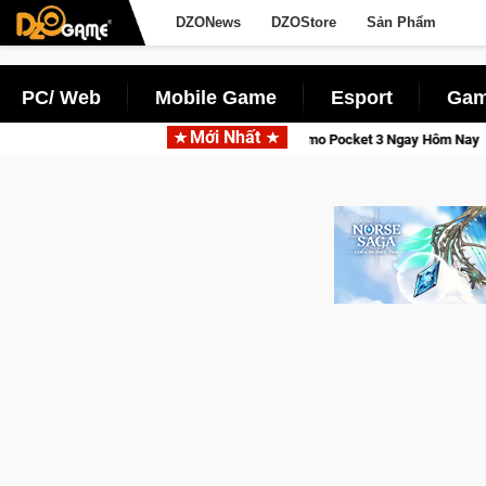
DZONews
DZOStore
Sản Phẩm
PC/ Web
Mobile Game
Esport
Gam
Mới Nhất
h, Săn DJI Osmo Pocket 3 Ngay Hôm Nay
Lineage W – Quyền lự