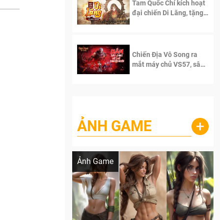
Tam Quốc Chí kích hoạt
đại chiến Di Lăng, tặng
siêu code giá trị dành
cho 100 độc giả đầu
tiên.
Chiến Địa Vô Song ra
mắt máy chủ VS57, sân
chơi đích thực dành cho
dân cày
ẢNH GAME
+
Lala Croft vừa nóng vừa xinh dưới nét vẽ
của AI
Ảnh Game