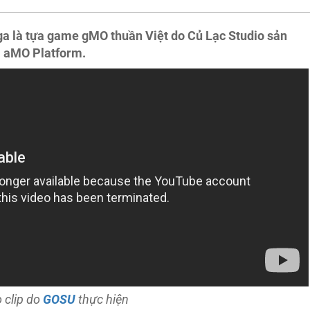
a là tựa game gMO thuần Việt do Củ Lạc Studio sản
i aMO Platform.
 clip do
GOSU
thực hiện