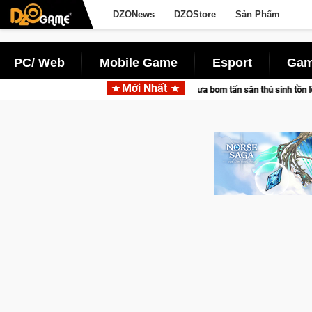
DZONews
DZOStore
Sản Phẩm
PC/ Web
Mobile Game
Esport
Gam
Mới Nhất
cùng Pocketpair đưa bom tấn săn thú sinh tồn lên di động với tên gọi Palworld 