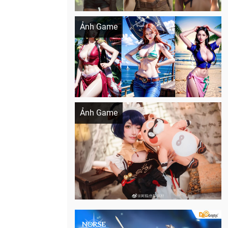
Khi AI Cosplay gái đẹp One Piece
Ảnh Game
Cosplay Xiangling siêu cute
Ảnh Game