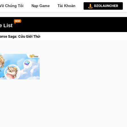
Về Chúng Tôi
Nạp Game
Tài Khoản
 List
h, Săn DJI Osmo Pocket 3 Ngay Hôm Nay
Lineage W – Quyền lự