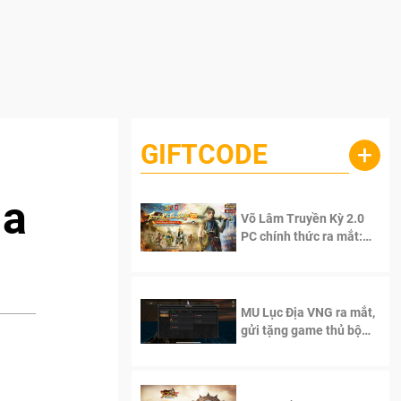
GIFTCODE
+
ga
Võ Lâm Truyền Kỳ 2.0
PC chính thức ra mắt:
Sống lại thanh xuân, giữ
trọn tinh thần Võ Lâm
MU Lục Địa VNG ra mắt,
gửi tặng game thủ bộ
Code cực giá trị