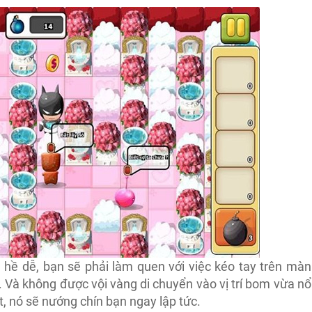
 hề dễ, bạn sẽ phải làm quen với việc kéo tay trên màn
. Và không được vội vàng di chuyển vào vị trí bom vừa nổ
, nó sẽ nướng chín bạn ngay lập tức.