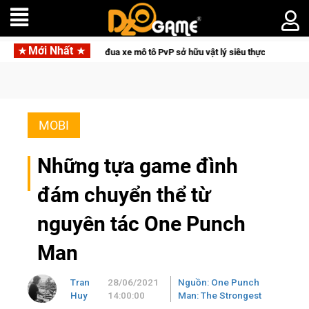
Mới Nhất
 – Game đua xe mô tô PvP sở hữu vật lý siêu thực
Medal Hunt
MOBI
Những tựa game đình
đám chuyển thể từ
nguyên tác One Punch
Man
Tran
28/06/2021
Nguồn: One Punch
Huy
14:00:00
Man: The Strongest