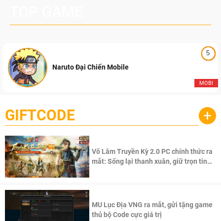
TOP GAME
5
Naruto Đại Chiến Mobile
MOBI
GIFTCODE
+
Võ Lâm Truyền Kỳ 2.0 PC chính thức ra
mắt: Sống lại thanh xuân, giữ trọn tinh
thần Võ Lâm
MU Lục Địa VNG ra mắt, gửi tặng game
thủ bộ Code cực giá trị