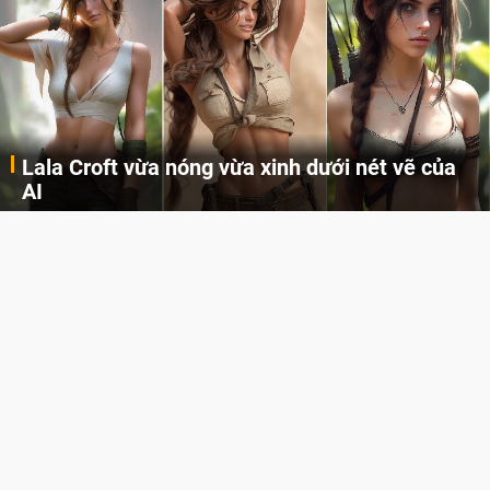
Lala Croft vừa nóng vừa xinh dưới nét vẽ của
AI
Cùng đến với những hình ảnh Lala Croft của Tomb Raider dưới nét vẽ của AI. Một cô nàng xinh đẹp, nóng bỏng nhưng cũng rắn rỏi và mạnh mẽ.