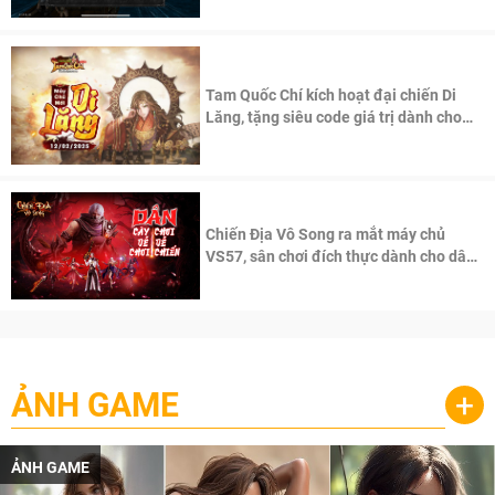
Tam Quốc Chí kích hoạt đại chiến Di
Lăng, tặng siêu code giá trị dành cho
100 độc giả đầu tiên.
Chiến Địa Vô Song ra mắt máy chủ
VS57, sân chơi đích thực dành cho dân
cày
ẢNH GAME
+
ẢNH GAME