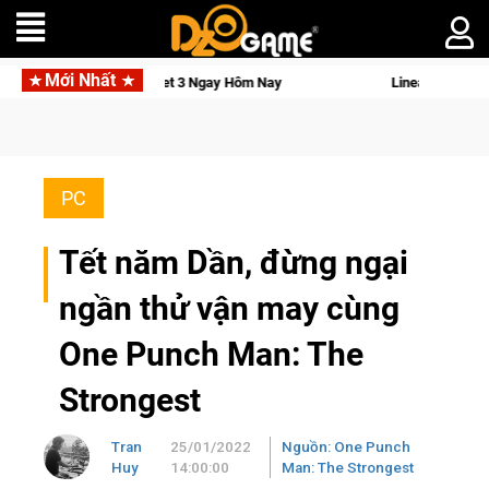
Mới Nhất
Osmo Pocket 3 Ngay Hôm Nay
Lineage W – Quyền lực và tài phú
PC
Tết năm Dần, đừng ngại
ngần thử vận may cùng
One Punch Man: The
Strongest
Tran
25/01/2022
Nguồn: One Punch
Huy
14:00:00
Man: The Strongest