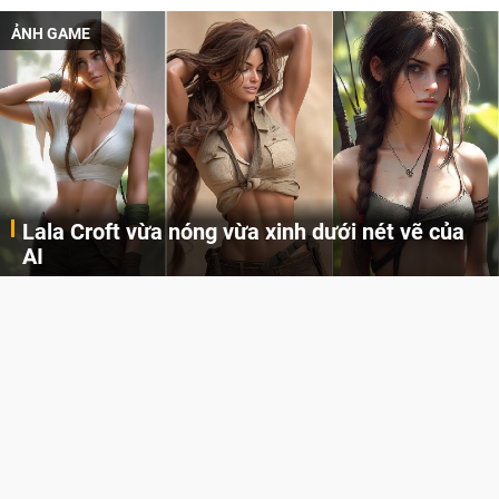
ẢNH GAME
Lala Croft vừa nóng vừa xinh dưới nét vẽ của
AI
Cùng đến với những hình ảnh Lala Croft của Tomb Raider dưới nét vẽ của AI. Một cô nàng xinh đẹp, nóng bỏng nhưng cũng rắn rỏi và mạnh mẽ.