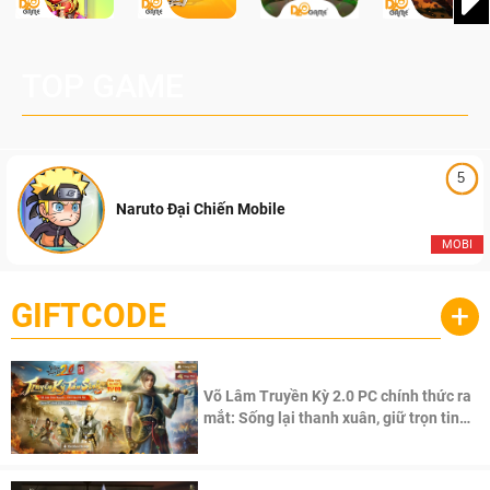
TOP GAME
5
Naruto Đại Chiến Mobile
MOBI
GIFTCODE
+
Võ Lâm Truyền Kỳ 2.0 PC chính thức ra
mắt: Sống lại thanh xuân, giữ trọn tinh
thần Võ Lâm