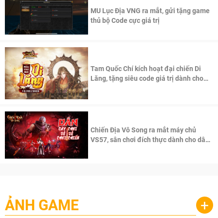
MU Lục Địa VNG ra mắt, gửi tặng game
thủ bộ Code cực giá trị
Tam Quốc Chí kích hoạt đại chiến Di
Lăng, tặng siêu code giá trị dành cho
100 độc giả đầu tiên.
Chiến Địa Vô Song ra mắt máy chủ
VS57, sân chơi đích thực dành cho dân
cày
ẢNH GAME
+