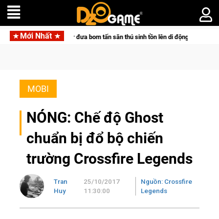
Mới Nhất
Pocketpair đưa bom tấn săn thú sinh tồn lên di động với tên gọi Palworld Onlin
MOBI
NÓNG: Chế độ Ghost
chuẩn bị đổ bộ chiến
trường Crossfire Legends
Tran
25/10/2017
Nguồn: Crossfire
Huy
11:30:00
Legends