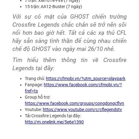
7 trận: XM1014-Fire (7 ngày)
15 trận: AA12-Buster (7 ngày)
Với sự có mặt của GHOST chiến trường
Crossfire Legends chắc chắn sẽ trở nên sôi
nổi hơn bao giờ hết. Tất cả các xạ thủ CFL
hãy sẵn sàng tinh thần để cùng nhau chiến
chế độ GHOST vào ngày mai 26/10 nhé.
Tìm hiểu thêm thông tin về Crossfire
Legends tại đây:
Trang chủ:
https://cfmobi.vn/?utm_source=playpark
Fanpage:
https://www.facebook.com/cfmobi.vn/?
fref=ts
Group hỗ trợ:
https://www.facebook.com/groups/congdongcflvn
Youtube:
https://www.youtube.com/c/cflegendstv
Tải Crossfire Legends tại đây:
http://m.onelink.me/5e6e1390