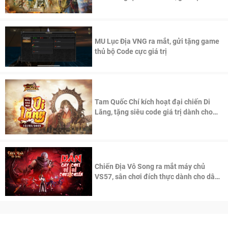
thần Võ Lâm
MU Lục Địa VNG ra mắt, gửi tặng game
thủ bộ Code cực giá trị
Tam Quốc Chí kích hoạt đại chiến Di
Lăng, tặng siêu code giá trị dành cho
100 độc giả đầu tiên.
Chiến Địa Vô Song ra mắt máy chủ
VS57, sân chơi đích thực dành cho dân
cày