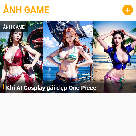
ẢNH GAME
+
ẢNH GAME
Khi AI Cosplay gái đẹp One Piece
Những cô nàng nóng bỏng Boa Hancock, Nico Robin, Nami, Yamato hay Perona được AI vẽ lại dưới hình thức Cosplay cực kỳ chuẩn chỉnh.