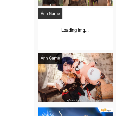
Khi AI Cosplay gái đẹp One Piece
Ảnh Game
Cosplay Xiangling siêu cute
Ảnh Game