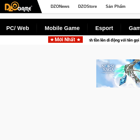
DZONews
DZOStore
Sản Phẩm
PC/ Web
Mobile Game
Esport
Gam
Mới Nhất
 tấn săn thú sinh tồn lên di động với tên gọi Palworld Online