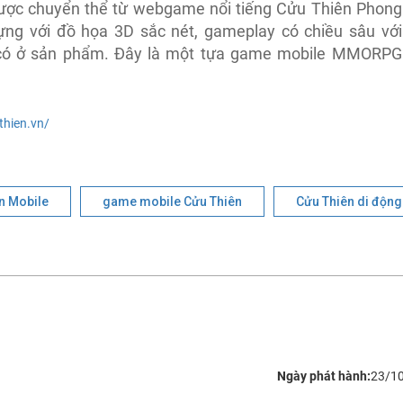
ược chuyển thể từ webgame nổi tiếng Cửu Thiên Phong
ng với đồ họa 3D sắc nét, gameplay có chiều sâu với
ng có ở sản phẩm. Đây là một tựa game mobile MMORPG
hien.vn/
n Mobile
game mobile Cửu Thiên
Cửu Thiên di động
Ngày phát hành:
23/1