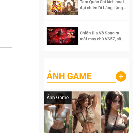
Tam Quốc Chí kích hoạt
đại chiến Di Lăng, tặng
siêu code giá trị dành
cho 100 độc giả đầu
tiên.
Chiến Địa Vô Song ra
mắt máy chủ VS57, sân
chơi đích thực dành cho
dân cày
ẢNH GAME
+
Lala Croft vừa nóng vừa xinh dưới nét vẽ
của AI
Ảnh Game