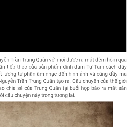
guyễn Trần Trung Quân với mới được ra mắt đêm hôm qua
hần tiếp theo của sản phẩm đình đám Tự Tâm cách đây
ất lượng từ phần âm nhạc đến hình ảnh và cũng đầy ma
 Nguyễn Trần Trung Quân tạo ra. Câu chuyện của thế giới
eo chia sẻ của Trung Quân tại buổi họp báo ra mắt sản
i câu chuyện này trong tương lai.