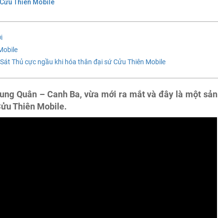
Cửu Thiên Mobile
i
Mobile
 Sát Thủ cực ngầu khi hóa thân đại sứ Cửu Thiên Mobile
ng Quân – Canh Ba, vừa mới ra mắt và đây là một sản
ửu Thiên Mobile.