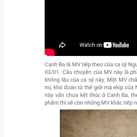
Canh Ba là MV tiếp theo của ca sỹ N
03/01. Câu chuyện của MV này là p
không lâu của ca sỹ này. Một MV ch
mị, khó đoán từ thế giới mà ekip của
này vẫn chưa kết thúc ở Canh Ba, th
phẩm thì sẽ còn những MV khác tiếp nố