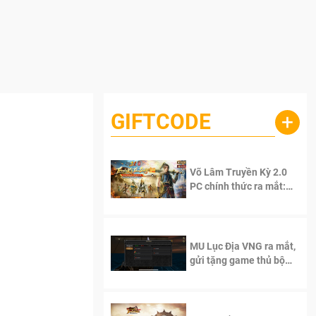
GIFTCODE
+
Võ Lâm Truyền Kỳ 2.0
PC chính thức ra mắt:
Sống lại thanh xuân, giữ
trọn tinh thần Võ Lâm
MU Lục Địa VNG ra mắt,
gửi tặng game thủ bộ
Code cực giá trị