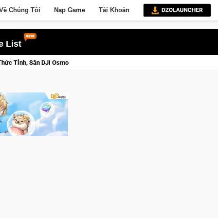
Về Chúng Tôi
Nạp Game
Tài Khoản
 List
t 3 Ngay Hôm Nay
Lineage W – Quyền lực và tài phú sẽ về tay