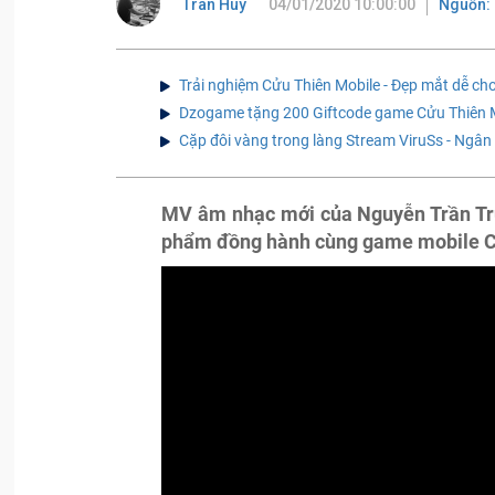
Tran Huy
04/01/2020 10:00:00
Nguồn: 
Trải nghiệm Cửu Thiên Mobile - Đẹp mắt dễ chơ
Dzogame tặng 200 Giftcode game Cửu Thiên 
Cặp đôi vàng trong làng Stream ViruSs - Ngân
MV âm nhạc mới của Nguyễn Trần Tru
phẩm đồng hành cùng game mobile C