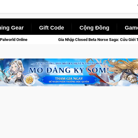
ing Gear
Gift Code
Cộng Đồng
Game
Gia Nhập Closed Beta Norse Saga: Cửu Giới Thức Tỉnh, Săn DJI Osmo Pocke