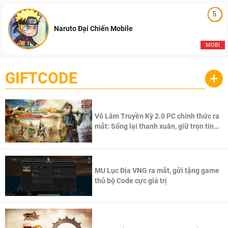
5
Naruto Đại Chiến Mobile
MOBI
GIFTCODE
+
Võ Lâm Truyền Kỳ 2.0 PC chính thức ra
mắt: Sống lại thanh xuân, giữ trọn tinh
thần Võ Lâm
MU Lục Địa VNG ra mắt, gửi tặng game
thủ bộ Code cực giá trị