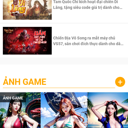
Tam Quốc Chí kích hoạt đại chiến Di
Lăng, tặng siêu code giá trị dành cho
100 độc giả đầu tiên.
Chiến Địa Vô Song ra mắt máy chủ
VS57, sân chơi đích thực dành cho dân
cày
ẢNH GAME
+
ẢNH GAME