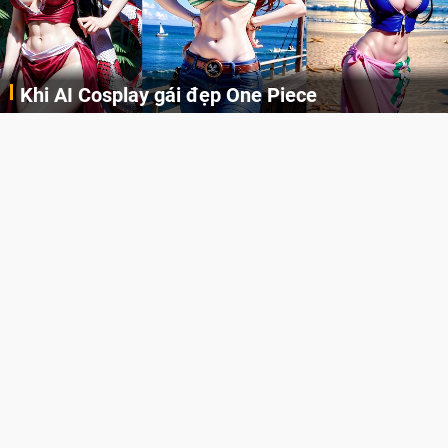
Khi AI Cosplay gái đẹp One Piece
Những cô nàng nóng bỏng Boa Hancock, Nico Robin, Nami, Yamato hay Perona được AI vẽ lại dưới hình thức Cosplay cực kỳ chuẩn chỉnh.