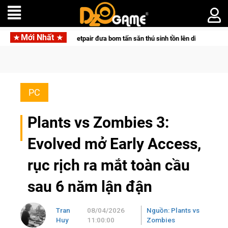
Mới Nhất
cùng Pocketpair đưa bom tấn săn thú sinh tồn lên di động với tên gọi Palworld 
PC
Plants vs Zombies 3:
Evolved mở Early Access,
rục rịch ra mắt toàn cầu
sau 6 năm lận đận
Tran
08/04/2026
Nguồn: Plants vs
Huy
11:00:00
Zombies