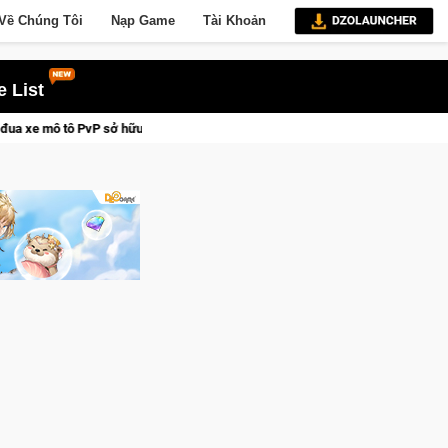
Về Chúng Tôi
Nạp Game
Tài Khoản
 List
ữu vật lý siêu thực
Medal Hunter: Game bắn súng PvP tọa độ 