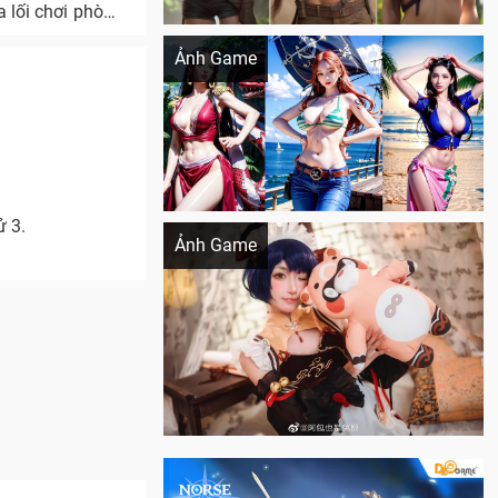
a lối chơi phòng
Khi AI Cosplay gái đẹp One Piece
Ảnh Game
Cosplay Xiangling siêu cute
ử 3.
Ảnh Game