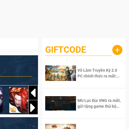
GIFTCODE
+
Võ Lâm Truyền Kỳ 2.0
PC chính thức ra mắt:
Sống lại thanh xuân, giữ
trọn tinh thần Võ Lâm
MU Lục Địa VNG ra mắt,
gửi tặng game thủ bộ
Code cực giá trị