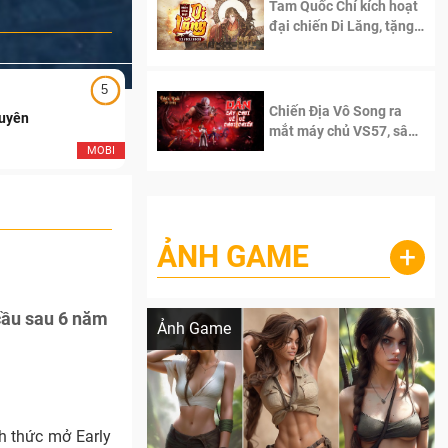
Tam Quốc Chí kích hoạt
đại chiến Di Lăng, tặng
siêu code giá trị dành
cho 100 độc giả đầu
tiên.
5
5
Chiến Địa Vô Song ra
Duyên
Ngạo Thiên Mobile
mắt máy chủ VS57, sân
chơi đích thực dành cho
MOBI
MOB
dân cày
ẢNH GAME
+
Lala Croft vừa nóng vừa xinh dưới nét vẽ
của AI
 cầu sau 6 năm
Ảnh Game
h thức mở Early