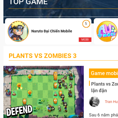
TOP GAME
5
Naruto Đại Chiến Mobile
I
MOBI
PLANTS VS ZOMBIES 3
Game mobi
Plants vs Zo
lận đận
Tran Hu
Sau 6 năm phát