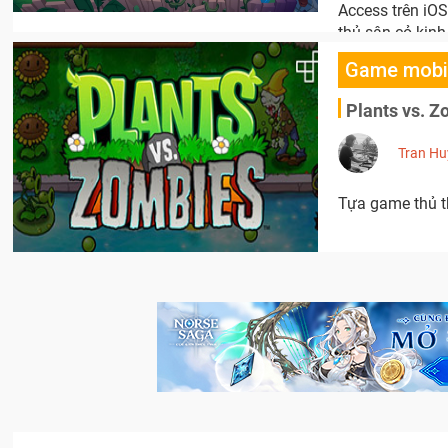
Access trên iOS
thủ sân cỏ kinh
Game mobi
Plants vs. Z
Tran Hu
Tựa game thủ t