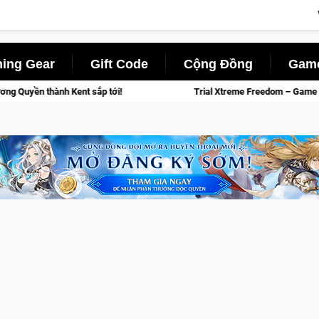
ing Gear
Gift Code
Cộng Đồng
Game
 sắp tới!
Trial Xtreme Freedom – Game đua xe mô tô PvP sở h