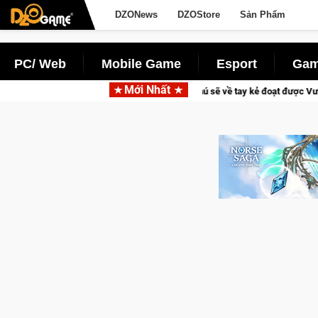
DZONews
DZOStore
Sản Phẩm
PC/ Web
Mobile Game
Esport
Gam
Mới Nhất
neage W – Quyền lực và tài phú sẽ về tay kẻ đoạt được Vương Quyền thành Kent