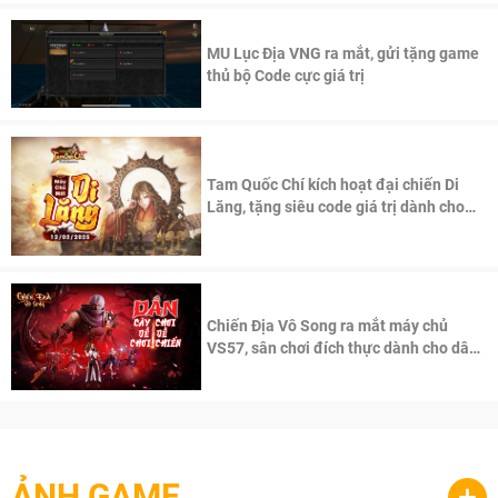
MU Lục Địa VNG ra mắt, gửi tặng game
thủ bộ Code cực giá trị
Tam Quốc Chí kích hoạt đại chiến Di
Lăng, tặng siêu code giá trị dành cho
100 độc giả đầu tiên.
Chiến Địa Vô Song ra mắt máy chủ
VS57, sân chơi đích thực dành cho dân
cày
ẢNH GAME
+