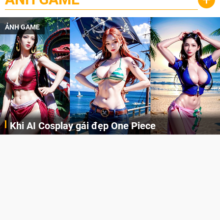
ẢNH GAME
Khi AI Cosplay gái đẹp One Piece
Những cô nàng nóng bỏng Boa Hancock, Nico Robin, Nami, Yamato hay Perona được AI vẽ lại dưới hình thức Cosplay cực kỳ chuẩn chỉnh.