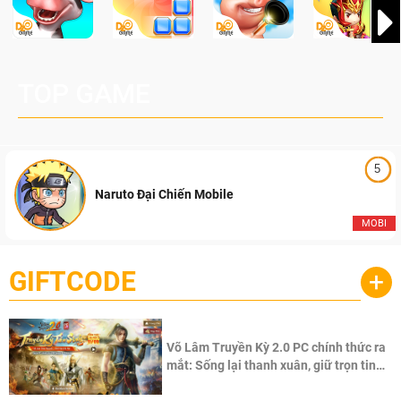
TOP GAME
5
Naruto Đại Chiến Mobile
MOBI
GIFTCODE
+
Võ Lâm Truyền Kỳ 2.0 PC chính thức ra
mắt: Sống lại thanh xuân, giữ trọn tinh
thần Võ Lâm