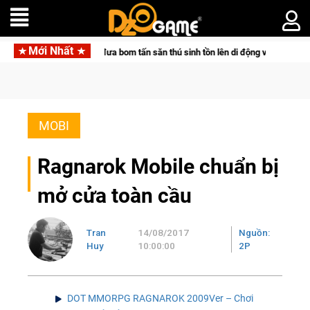
Mới Nhất
cketpair đưa bom tấn săn thú sinh tồn lên di động với tên gọi Palworld Online
MOBI
Ragnarok Mobile chuẩn bị
mở cửa toàn cầu
Tran
14/08/2017
Nguồn:
Huy
10:00:00
2P
DOT MMORPG RAGNAROK 2009Ver – Chơi