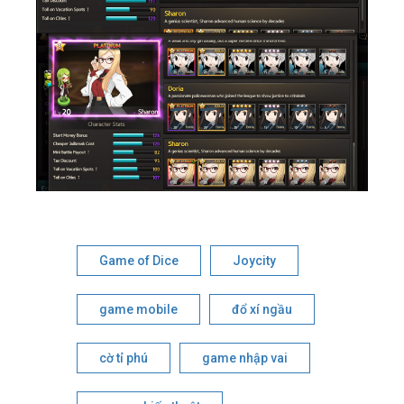
Game of Dice
Joycity
game mobile
đổ xí ngầu
cờ tỉ phú
game nhập vai