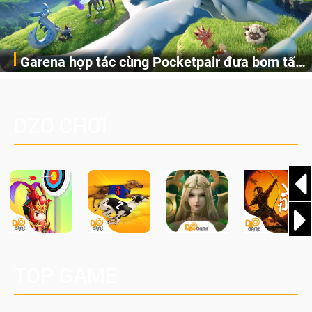
Garena hợp tác cùng Pocketpair đưa bom tấn
Garena Singapore hôm nay đã công bố Palworld Online,
săn thú sinh tồn lên di động với tên gọi
một cuộc phiêu lưu sinh tồn nhiều người chơi mới hiện
Palworld Online
đang được phát triển dựa trên IP Palworld nổi tiếng toàn
DZO CHƠI
cầu, theo giấy phép chính thức từ công ty game Nhật Bản
Pocketpair, Inc.
TOP GAME