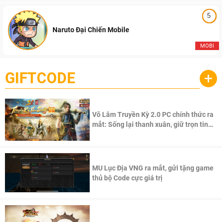
5
Naruto Đại Chiến Mobile
MOBI
GIFTCODE
+
Võ Lâm Truyền Kỳ 2.0 PC chính thức ra
mắt: Sống lại thanh xuân, giữ trọn tinh
thần Võ Lâm
MU Lục Địa VNG ra mắt, gửi tặng game
thủ bộ Code cực giá trị