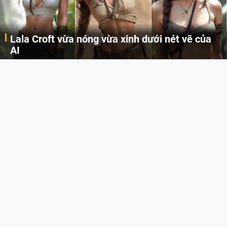
Lala Croft vừa nóng vừa xinh dưới nét vẽ của
AI
Cùng đến với những hình ảnh Lala Croft của Tomb Raider dưới nét vẽ của AI. Một cô nàng xinh đẹp, nóng bỏng nhưng cũng rắn rỏi và mạnh mẽ.