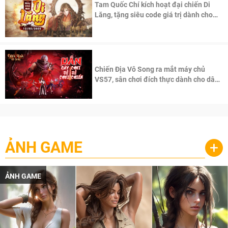
Tam Quốc Chí kích hoạt đại chiến Di
Lăng, tặng siêu code giá trị dành cho
100 độc giả đầu tiên.
Chiến Địa Vô Song ra mắt máy chủ
VS57, sân chơi đích thực dành cho dân
cày
ẢNH GAME
+
ẢNH GAME