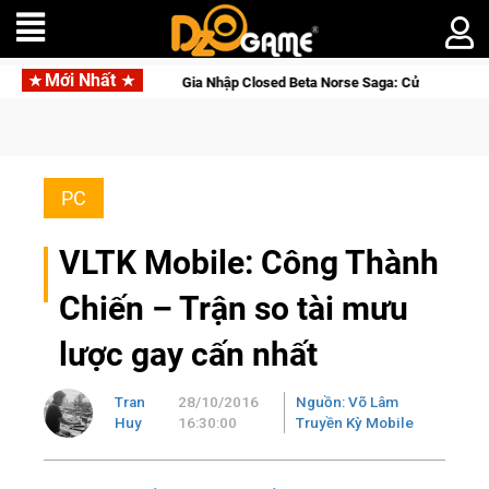
Mới Nhất
Gia Nhập Closed Beta Norse Saga: Cửu Giới Thức Tỉnh, Săn DJI 
PC
VLTK Mobile: Công Thành
Chiến – Trận so tài mưu
lược gay cấn nhất
Tran
28/10/2016
Nguồn: Võ Lâm
Huy
16:30:00
Truyền Kỳ Mobile