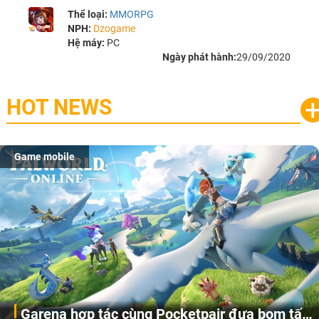
Thể loại:
MMORPG
NPH:
Dzogame
Hệ máy:
PC
Ngày phát hành:
29/09/2020
HOT NEWS
Game mobile
Garena hợp tác cùng Pocketpair đưa bom tấn