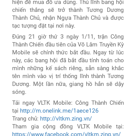
hiện để mua đồ ưa dùng. Thủ lĩnh bang hội
chiến thắng sẽ trở thành Tương Dương
Thành Chủ, nhận Ngựa Thành Chủ và được
tạc tượng đặt tại nơi này.
Đúng 21 giờ thứ 3 ngày 1/11, trận Công
Thành Chiến đầu tiên của Võ Lâm Truyền Kỳ
Mobile sẽ chính thức bắt đầu. Ngay từ lúc
này, các bang hội đã bắt đầu tính toán cho
mình những kế sách riêng, sẵn sàng khắc
tên mình vào vị trí thống lĩnh thành Tương
Dương. Một lần nữa, giang hồ hẳn sẽ dậy
sóng.
Tải ngay VLTK Mobile: Công Thành Chiến
tại
http://m.onelink.me/1aece126
Trang chủ:
http://vltkm.zing.vn/
Tham gia cộng đồng VLTK Mobile tại:
https://www.facebook.com/vltkm.zing.vn/