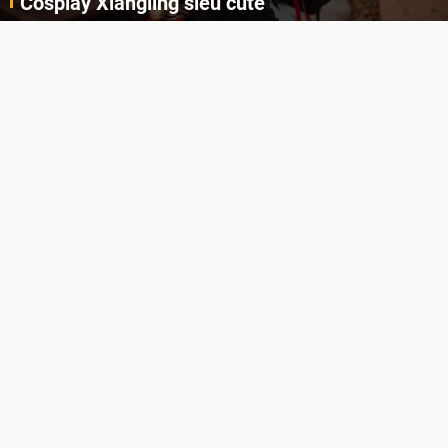
Cosplay Xiangling siêu cute
Cùng thưởng thức những hình ảnh cosplay Xiangling trong Genshin Impact siêu dễ thương của người dùng Weibo "阿包也是兔娘"