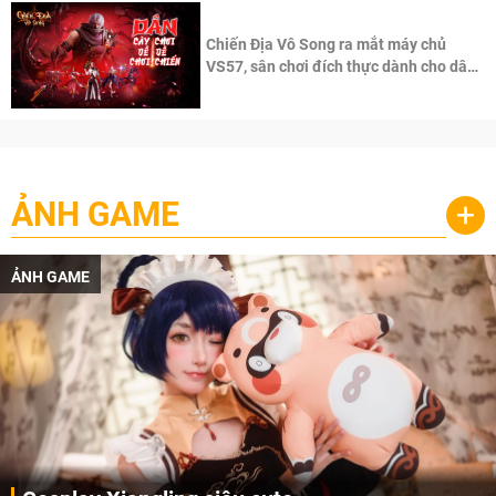
Chiến Địa Vô Song ra mắt máy chủ
VS57, sân chơi đích thực dành cho dân
cày
ẢNH GAME
+
ẢNH GAME