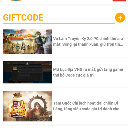
GIFTCODE
+
Võ Lâm Truyền Kỳ 2.0 PC chính thức ra
mắt: Sống lại thanh xuân, giữ trọn tinh
thần Võ Lâm
MU Lục Địa VNG ra mắt, gửi tặng game
thủ bộ Code cực giá trị
Tam Quốc Chí kích hoạt đại chiến Di
Lăng, tặng siêu code giá trị dành cho
100 độc giả đầu tiên.