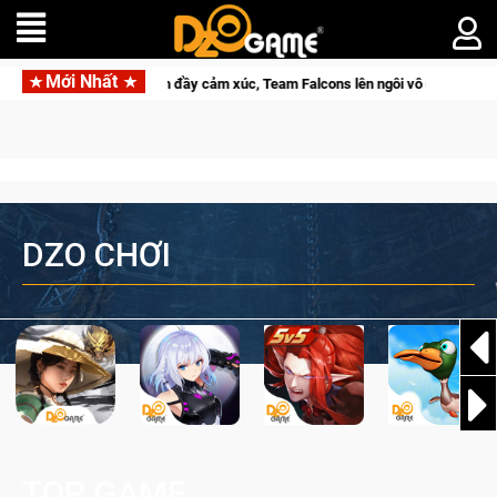
Mới Nhất
lcons lên ngôi vô địch
Trở thành "Đại ca Mèo" khuấy đảo thế 
DZO CHƠI
TOP GAME