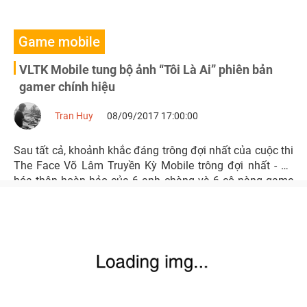
Game mobile
VLTK Mobile tung bộ ảnh “Tôi Là Ai” phiên bản
gamer chính hiệu
Tran Huy
08/09/2017 17:00:00
Sau tất cả, khoảnh khắc đáng trông đợi nhất của cuộc thi
The Face Võ Lâm Truyền Kỳ Mobile trông đợi nhất - sự
hóa thân hoàn hảo của 6 anh chàng và 6 cô nàng game
thủ đã đến. Full bộ ảnh “Tôi Là Ai 2” chính thức được
chào hàng với những màn cosplay vô cùng ấn tượng.