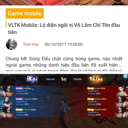
Game mobile
VLTK Mobile: Lộ diện ngôi vị Võ Lâm Chí Tôn đầu
tiên
Tran Huy
06/10/2017 15:30:00
Chung kết Song Đấu chật cứng trong game, náo nhiệt
ngoài game, những danh hiệu đầu tiên đã xuất hiện ở
mọi server, lì xì nở rộ trong đêm. Đó là những gì đã diễn ra
trong cộng đồng Võ Lâm Truyền Kỳ Mobile từ đêm chung
kết đầu tiên của Đại Hội Võ Lâm hôm qua.