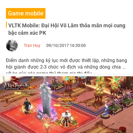
Game mobile
VLTK Mobile: Đại Hội Võ Lâm thỏa mãn mọi cung
bậc cảm xúc PK
Tran Huy
09/10/2017 16:30:00
Điểm danh những kỷ lục mới được thiết lập, những bang
hội giành được 2-3 chức vô địch và những dòng chia sẻ
vỡ òa của các game thủ tham gia thi đấu.