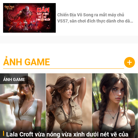
Chiến Địa Vô Song ra mắt máy chủ
VS57, sân chơi đích thực dành cho dân
cày
ẢNH GAME
+
ẢNH GAME
Lala Croft vừa nóng vừa xinh dưới nét vẽ của