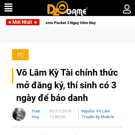
Mới Nhất
n DJI Osmo Pocket 3 Ngay Hôm Nay
Medal Hunter: Game bắn sú
PC
Võ Lâm Kỳ Tài chính thức
mở đăng ký, thí sinh có 3
ngày để báo danh
Tran
05/11/2019
Nguồn: Võ Lâm
Huy
11:00:00
Truyền Kỳ Mobile