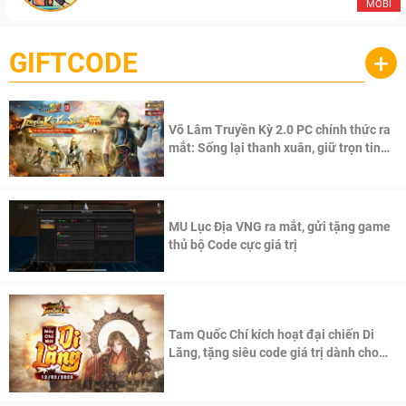
MOBI
GIFTCODE
+
Võ Lâm Truyền Kỳ 2.0 PC chính thức ra
mắt: Sống lại thanh xuân, giữ trọn tinh
thần Võ Lâm
MU Lục Địa VNG ra mắt, gửi tặng game
thủ bộ Code cực giá trị
Tam Quốc Chí kích hoạt đại chiến Di
Lăng, tặng siêu code giá trị dành cho
100 độc giả đầu tiên.