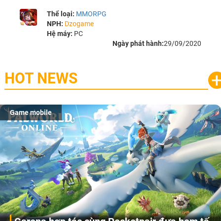
Thể loại:
MMORPG
NPH:
Dzogame
Hệ máy:
PC
Ngày phát hành:
29/09/2020
HOT NEWS
Game mobile