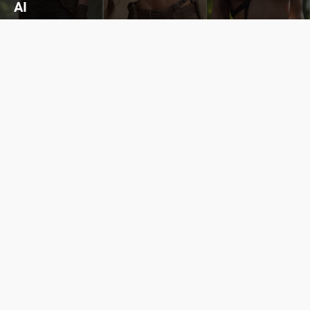
AI
Cùng đến với những hình ảnh Lala Croft của Tomb Raider dưới nét vẽ của AI. Một cô nàng xinh đẹp, nóng bỏng nhưng cũng rắn rỏi và mạnh mẽ.