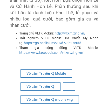
thân mật từ 30), Kết Hôn, Lựa Chọn Hôn Lễ
và Cử Hành Hôn Lễ. Phần thưởng sau khi
kết hôn là danh hiệu Phu Thê, lễ phục và
nhiều loại quà cưới, bao gồm gia cụ và
nhẫn cưới.
Trang chủ VLTK Mobile:
http://vltkm.zing.vn/
Trải nghiệm VLTK Mobile: Bá Chiến Mỹ Nhân
tại
https://go.onelink.me/Cvd7/3b2760fd
Tham gia cộng đồng VLTK Mobile:
https://www.facebook.com/vltkm.zing.vn/
Võ Lâm Truyền Kỳ Mobile
Võ Lâm Truyền Kỳ
Võ Lâm Truyền Kỳ mobile vng