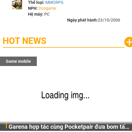
Thể loại:
MMORPG
NPH:
Dzogame
Hệ máy:
PC
Ngày phát hành:
23/10/2006
HOT NEWS
Game mobile
Gia Nhập Closed Beta Norse Saga: Cửu Giới