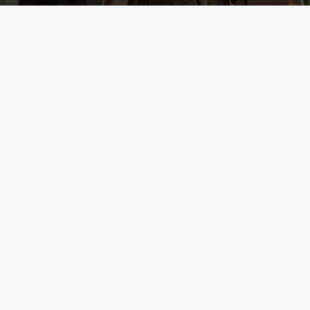
Cùng đến với những hình ảnh Lala Croft của Tomb Raider dưới nét vẽ của AI. Một cô nàng xinh đẹp, nóng bỏng nhưng cũng rắn rỏi và mạnh mẽ.