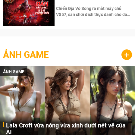
Chiến Địa Vô Song ra mắt máy chủ
VS57, sân chơi đích thực dành cho dân
cày
ẢNH GAME
+
ẢNH GAME
Lala Croft vừa nóng vừa xinh dưới nét vẽ của
AI