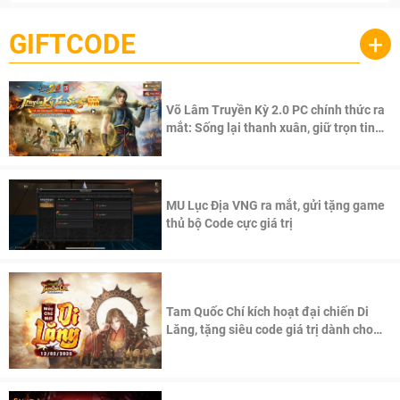
GIFTCODE
+
Võ Lâm Truyền Kỳ 2.0 PC chính thức ra
mắt: Sống lại thanh xuân, giữ trọn tinh
thần Võ Lâm
MU Lục Địa VNG ra mắt, gửi tặng game
thủ bộ Code cực giá trị
Tam Quốc Chí kích hoạt đại chiến Di
Lăng, tặng siêu code giá trị dành cho
100 độc giả đầu tiên.