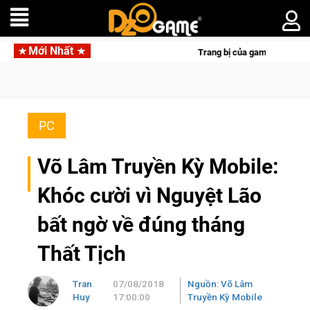
Mới Nhất
Trang bị của game thủ Crossfire sẽ lộng lẫy ánh
PC
Võ Lâm Truyền Kỳ Mobile:
Khóc cười vì Nguyệt Lão
bất ngờ về đúng tháng
Thất Tịch
Tran
07/08/2018
Nguồn: Võ Lâm
Huy
17:00:00
Truyền Kỳ Mobile