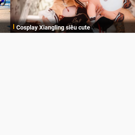
Cosplay Xiangling siêu cute
Cùng thưởng thức những hình ảnh cosplay Xiangling trong Genshin Impact siêu dễ thương của người dùng Weibo "阿包也是兔娘"