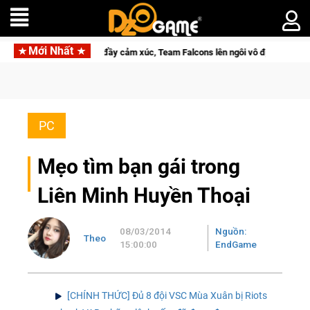
Mới Nhất
nh trình đầy cảm xúc, Team Falcons lên ngôi vô địch
Trở thàn
PC
Mẹo tìm bạn gái trong
Liên Minh Huyền Thoại
08/03/2014
Nguồn:
Theo
15:00:00
EndGame
[CHÍNH THỨC] Đủ 8 đội VSC Mùa Xuân bị Riots