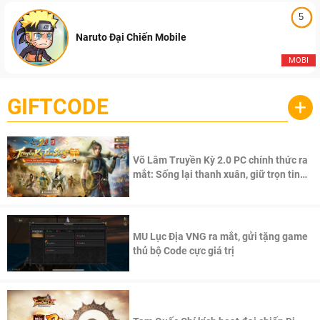
5
Naruto Đại Chiến Mobile
MOBI
GIFTCODE
+
Võ Lâm Truyền Kỳ 2.0 PC chính thức ra
mắt: Sống lại thanh xuân, giữ trọn tinh
thần Võ Lâm
MU Lục Địa VNG ra mắt, gửi tặng game
thủ bộ Code cực giá trị