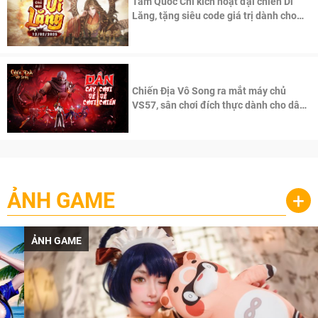
Tam Quốc Chí kích hoạt đại chiến Di
Lăng, tặng siêu code giá trị dành cho
100 độc giả đầu tiên.
Chiến Địa Vô Song ra mắt máy chủ
VS57, sân chơi đích thực dành cho dân
cày
ẢNH GAME
+
ẢNH GAME