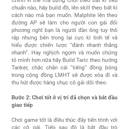
Chính vì thế mà đừng chơi theo bất kì tiêu
chuẩn nào, hãy build đồ, lên skill theo bất kì
cách nào mà bạn muốn. Malphite lên theo
đường AP sẽ làm cho người con gái đối
phương nghĩ bạn là người đàn ông tuy thô
ráp nhưng bên trong lại cực kì tinh tế và
hiểu được chiến lược “đánh nhanh thắng
nhanh”. Hay nghịch ngợm và muốn chứng
tỏ mình hơn nữa hãy Build Taric theo hướng
Tanker, chắc chắn cái “tiếng” đồng bóng
trong cộng đồng LMHT sẽ được xóa đi và
thu hút được hàng chục cô gái dõi theo.
Bước 2: Chơi tốt ở vị trí đã chọn và bắt đầu
giao tiếp
Chơi game tốt là điều thúc đẩy tiến trình với
các cô gái. Tiếp sau đó là bắt đầu trò