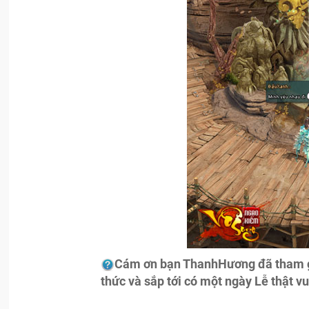
Cám ơn bạn ThanhHương đã tham gi
thức và sắp tới có một ngày Lễ thật vu