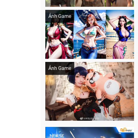
Khi AI Cosplay gái đẹp One Piece
Ảnh Game
Cosplay Xiangling siêu cute
Ảnh Game