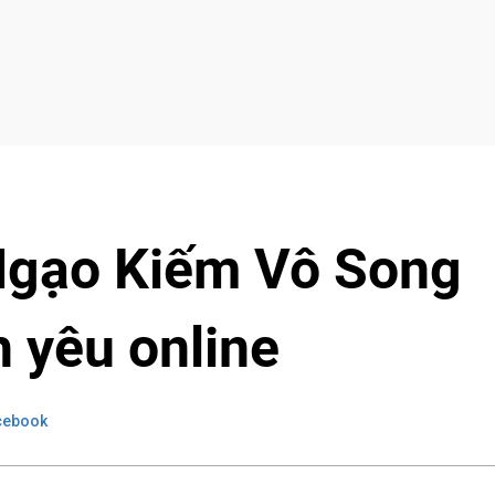
Ngạo Kiếm Vô Song
h yêu online
cebook