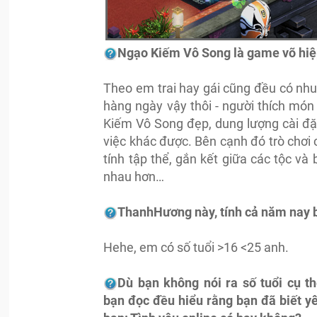
Ngạo Kiếm Vô Song là game võ hiệp
Theo em trai hay gái cũng đều có nhu
hàng ngày vậy thôi - người thích mó
Kiếm Vô Song đẹp, dung lượng cài đặ
việc khác được. Bên cạnh đó trò chơi 
tính tập thể, gắn kết giữa các tộc và
nhau hơn…
ThanhHương này, tính cả năm nay b
Hehe, em có số tuổi >16 <25 anh.
Dù bạn không nói ra số tuổi cụ t
bạn đọc đều hiểu rằng bạn đã biết yê