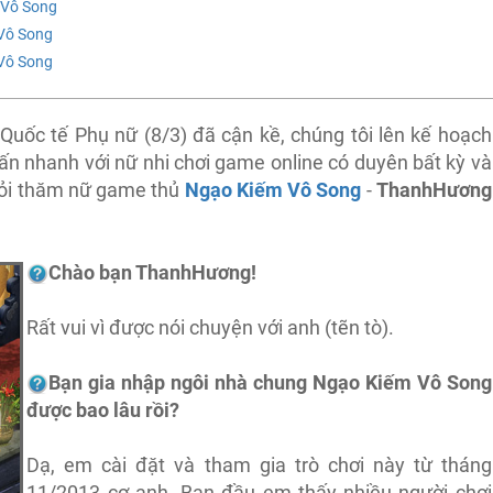
 Vô Song
Vô Song
Vô Song
uốc tế Phụ nữ (8/3) đã cận kề, chúng tôi lên kế hoạch
ấn nhanh với nữ nhi chơi game online có duyên bất kỳ và
hỏi thăm nữ game thủ
Ngạo Kiếm Vô Song
-
ThanhHương
Chào bạn ThanhHương!
Rất vui vì được nói chuyện với anh (tẽn tò).
Bạn gia nhập ngôi nhà chung Ngạo Kiếm Vô Song
được bao lâu rồi?
Dạ, em cài đặt và tham gia trò chơi này từ tháng
11/2013 cơ anh. Ban đầu em thấy nhiều người chơi