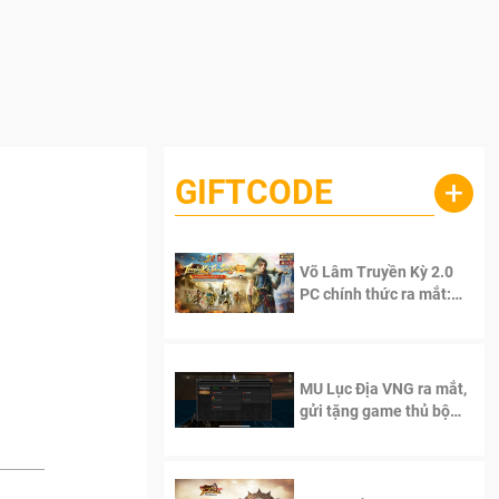
GIFTCODE
+
Võ Lâm Truyền Kỳ 2.0
PC chính thức ra mắt:
Sống lại thanh xuân, giữ
trọn tinh thần Võ Lâm
MU Lục Địa VNG ra mắt,
gửi tặng game thủ bộ
Code cực giá trị