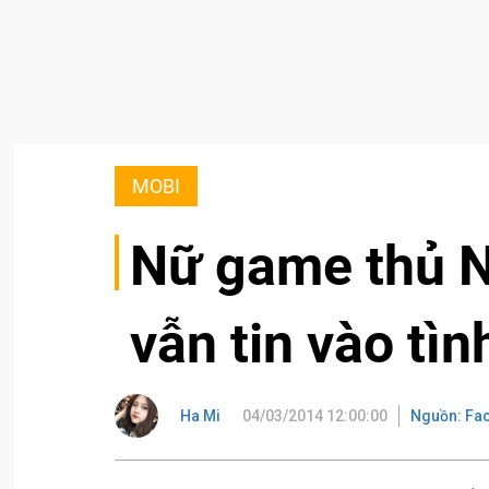
MOBI
Nữ game thủ 
vẫn tin vào tìn
Ha Mi
04/03/2014 12:00:00
Nguồn: Fa