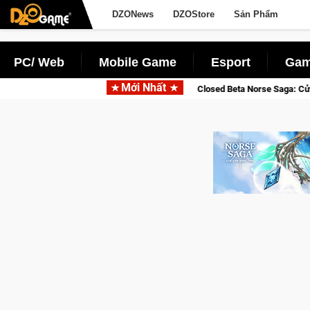
DZONews
DZOStore
Sản Phẩm
PC/ Web
Mobile Game
Esport
Gam
Mới Nhất
Gia Nhập Closed Beta Norse Saga: Cửu Giới Thức Tỉnh, Săn DJI Osmo