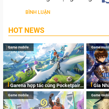
BÌNH LUẬN
HOT NEWS
Game mobile
Game mobi
Garena hợp tác cùng Pocketpair
Gia Nh
Garena Singapore hôm nay đã công bố
Bước châ
đưa bom tấn săn thú sinh tồn lên
Saga: 
Game mobile
Game mobi
Palworld Online, một cuộc phiêu lưu sinh
Tỉnh và 
di động với tên gọi Palworld
DJI Os
tồn nhiều người chơi mới hiện đang được
kiện hấp
Online
Nay
phát triển dựa trên IP Palworld nổi tiếng
cùng vô 