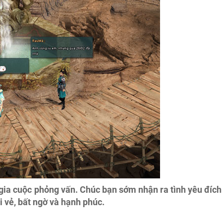
a cuộc phỏng vấn. Chúc bạn sớm nhận ra tình yêu đích
i vẻ, bất ngờ và hạnh phúc.