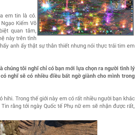
ra em tin là có.
nh Ngạo Kiếm Vô
iệt quan tâm,
hệ này trên tình
hấy anh ấy thật sự thân thiết nhưng nói thực trái tim em
 chúng tôi nghĩ chỉ có bạn mới lựa chọn ra người tình lý
 có nghĩ sẽ có nhiều điều bất ngờ giành cho mình trong
 hihi. Trong thế giới này em có rất nhiều người bạn khác
 Tin rằng tới ngày Quốc tế Phụ nữ em sẽ nhận được rất,