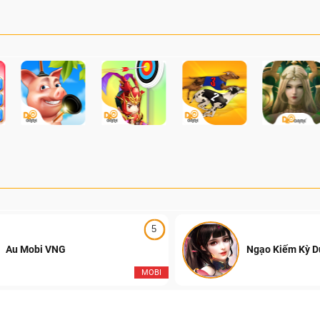
5
Au Mobi VNG
Ngạo Kiếm Kỳ 
MOBI