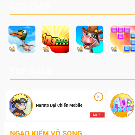
DZO CHƠI
TOP GAME
5
Naruto Đại Chiến Mobile
I
MOBI
NGẠO KIẾM VÔ SONG