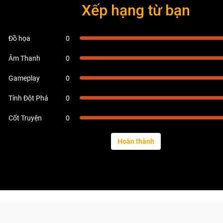
Xếp hạng từ bạn
Đồ họa
0
Âm Thanh
0
Gameplay
0
Tính Đột Phá
0
Cốt Truyện
0