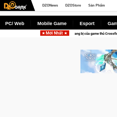
DZONews
DZOStore
Sản Phẩm
PC/ Web
Mobile Game
Esport
Gam
Mới Nhất
Trang bị của game thủ Crossfire sẽ lộng lẫy ánh đèn với