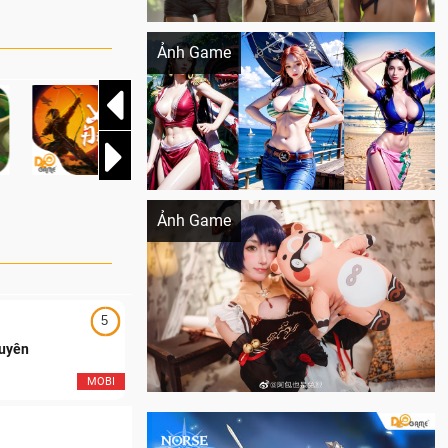
Khi AI Cosplay gái đẹp One Piece
Ảnh Game
Cosplay Xiangling siêu cute
Ảnh Game
5
5
Duyên
Ngạo Thiên Mobile
MOBI
MOB