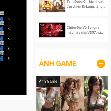
Tam Quốc Chí kích hoạt
đại chiến Di Lăng, tặng
siêu code giá trị dành
5.0
cho 100 độc giả đầu
5
tiên.
5.0
Chiến Địa Vô Song ra
5
mắt máy chủ VS57, sân
5.0
chơi đích thực dành cho
5
dân cày
5.0
5
5.0
5
ẢNH GAME
+
Lala Croft vừa nóng vừa xinh dưới nét vẽ
của AI
Ảnh Game