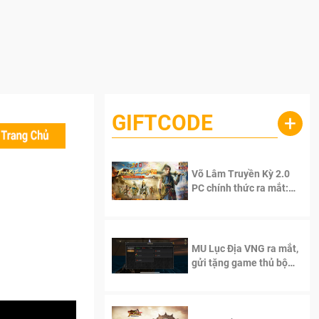
GIFTCODE
+
Võ Lâm Truyền Kỳ 2.0
PC chính thức ra mắt:
Sống lại thanh xuân, giữ
trọn tinh thần Võ Lâm
MU Lục Địa VNG ra mắt,
gửi tặng game thủ bộ
Code cực giá trị