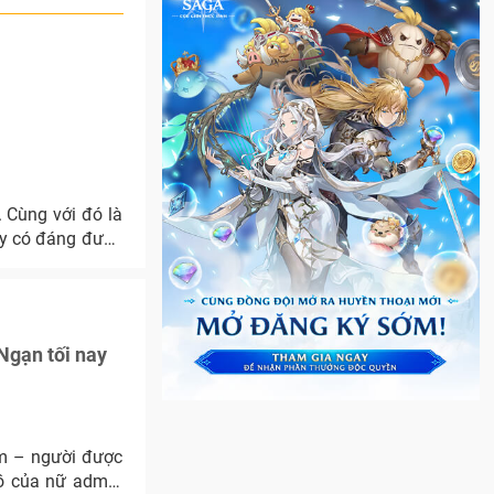
 Cùng với đó là
ày có đáng được
Ngạn tối nay
õm – người được
ồ của nữ admin