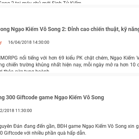
ong 2 tại máy chủ mới Sinh Tử Kiếm.
rong Ngạo Kiếm Vô Song 2: Đỉnh cao chiến thuật, kỹ năng
y
16/04/2018 14:30:00
ORPG nổi tiếng với hơn 69 kiểu PK chặt chém, Ngạo Kiếm V
ng chiến trường khủng nhất hiện nay, mỗi ngày mở ra hơn 10 c
ơi thỏa sức tung hoành.
g 300 Giftcode game Ngạo Kiếm Vô Song
2/2018 11:30:00
guyên Đán đang đến gần, BĐH game Ngạo Kiếm Vô Song xin g
0 Giftcode với nhiều phần quà hấp dẫn.