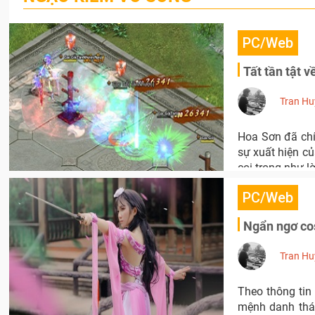
PC/Web
Tất tần tật 
Tran Hu
Hoa Sơn đã chí
sự xuất hiện c
coi trọng như l
PC/Web
Ngẩn ngơ co
Tran Hu
Theo thông tin
mệnh danh thá