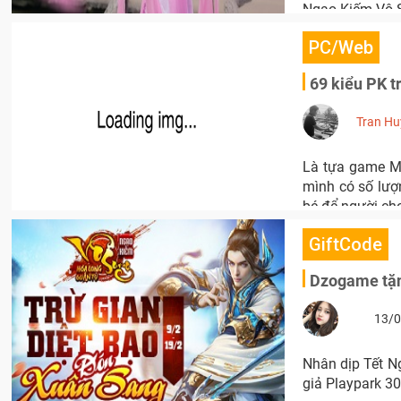
Ngạo Kiếm Vô S
PC/Web
69 kiểu PK t
Tran Hu
Là tựa game MM
mình có số lượ
bé để người ch
GiftCode
Dzogame tặn
13/0
Nhân dịp Tết N
giả Playpark 30