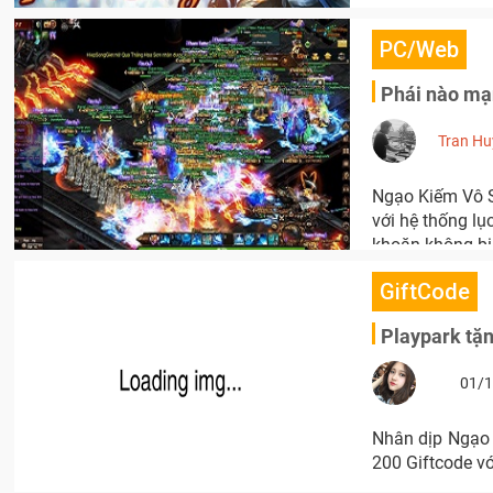
PC/Web
Phái nào mạ
Tran Hu
Ngạo Kiếm Vô S
với hệ thống lụ
khoăn không bi
GiftCode
Playpark tặ
01/1
Nhân dịp Ngạo 
200 Giftcode v