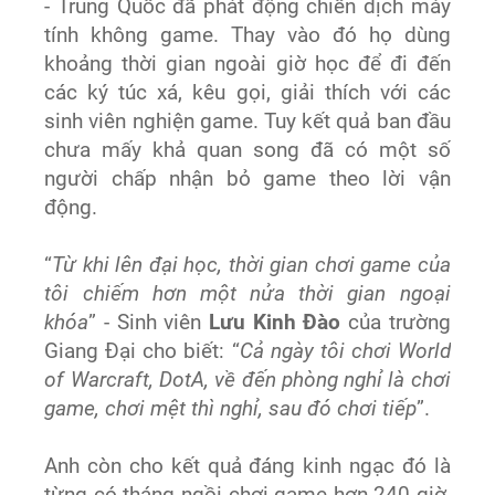
- Trung Quốc đã phát động chiến dịch máy
tính không game. Thay vào đó họ dùng
khoảng thời gian ngoài giờ học để đi đến
các ký túc xá, kêu gọi, giải thích với các
sinh viên nghiện game. Tuy kết quả ban đầu
chưa mấy khả quan song đã có một số
người chấp nhận bỏ game theo lời vận
động.
“
Từ khi lên đại học, thời gian chơi game của
tôi chiếm hơn một nửa thời gian ngoại
khóa
” - Sinh viên
Lưu Kinh Đào
của trường
Giang Đại cho biết: “
Cả ngày tôi chơi World
of Warcraft, DotA, về đến phòng nghỉ là chơi
game, chơi mệt thì nghỉ, sau đó chơi tiếp
”.
Anh còn cho kết quả đáng kinh ngạc đó là
từng có tháng ngồi chơi game hơn 240 giờ,