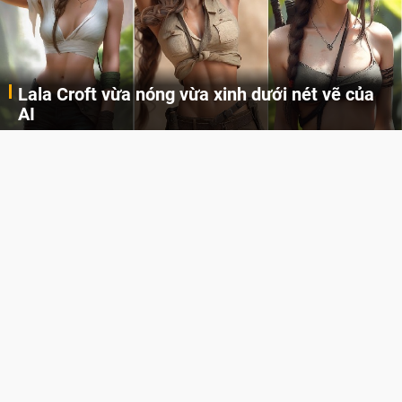
Lala Croft vừa nóng vừa xinh dưới nét vẽ của
AI
Cùng đến với những hình ảnh Lala Croft của Tomb Raider dưới nét vẽ của AI. Một cô nàng xinh đẹp, nóng bỏng nhưng cũng rắn rỏi và mạnh mẽ.