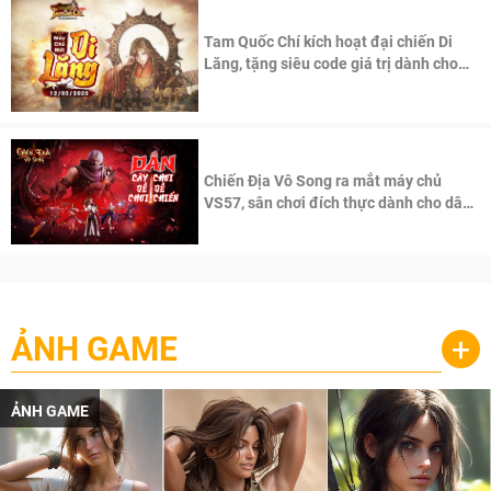
Tam Quốc Chí kích hoạt đại chiến Di
Lăng, tặng siêu code giá trị dành cho
100 độc giả đầu tiên.
Chiến Địa Vô Song ra mắt máy chủ
VS57, sân chơi đích thực dành cho dân
cày
ẢNH GAME
+
ẢNH GAME