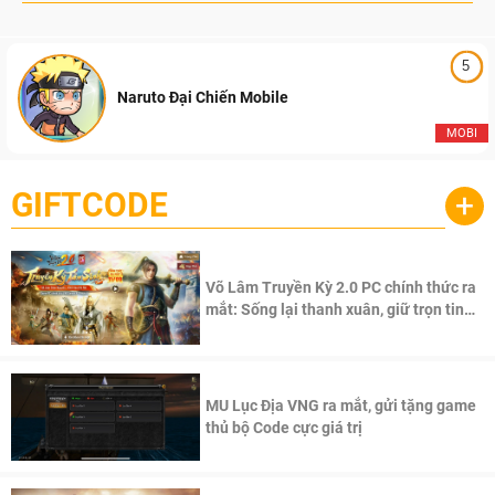
5
Naruto Đại Chiến Mobile
MOBI
GIFTCODE
+
Võ Lâm Truyền Kỳ 2.0 PC chính thức ra
mắt: Sống lại thanh xuân, giữ trọn tinh
thần Võ Lâm
MU Lục Địa VNG ra mắt, gửi tặng game
thủ bộ Code cực giá trị