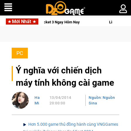
Mới Nhất
 DJI Osmo Pocket 3 Ngay Hôm Nay
Lineage W – Quyền lực và t
PC
Ý nghĩa với chiến dịch
máy tính không cài game
Ha
13/04/2014
Nguồn: Nguồn
Mi
20:00:00
Sina
Hơn 5.000 game thủ đồng hành cùng VNGGames