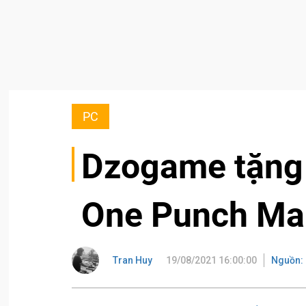
PC
Dzogame tặng
One Punch Man
Tran Huy
19/08/2021 16:00:00
Nguồn: 