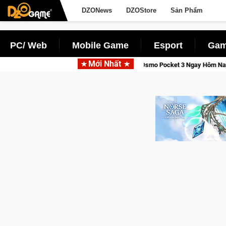
DZONews
DZOStore
Sản Phẩm
PC/ Web
Mobile Game
Esport
Gam
Mới Nhất
Thức Tỉnh, Săn DJI Osmo Pocket 3 Ngay Hôm Nay
Lineage W – 