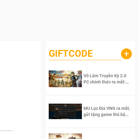
GIFTCODE
+
Võ Lâm Truyền Kỳ 2.0
PC chính thức ra mắt:
Sống lại thanh xuân, giữ
trọn tinh thần Võ Lâm
MU Lục Địa VNG ra mắt,
gửi tặng game thủ bộ
Code cực giá trị