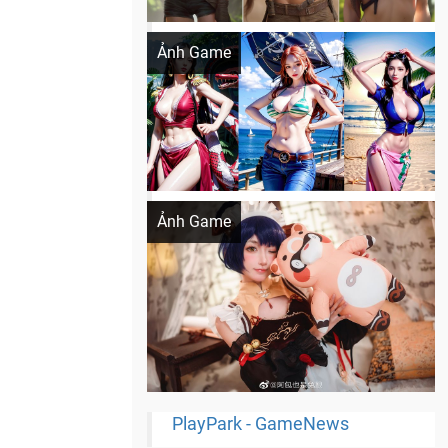
Khi AI Cosplay gái đẹp One Piece
Ảnh Game
Cosplay Xiangling siêu cute
Ảnh Game
PlayPark - GameNews