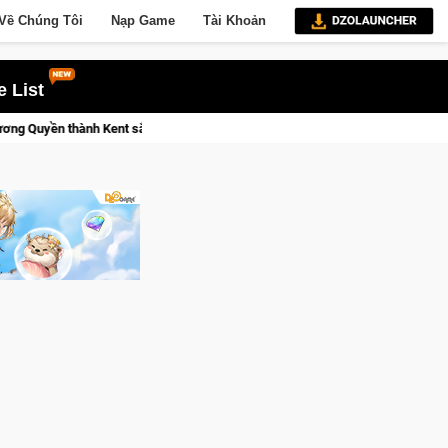
Về Chúng Tôi
Nạp Game
Tài Khoản
 List
Medal Hunter: Game bắn súng PvP tọa độ đỉnh cao đưa bạn vào