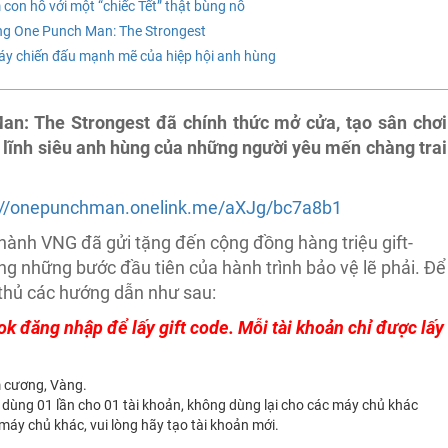
on hổ với một “chiếc Tết” thật bùng nổ
ng One Punch Man: The Strongest
máy chiến đấu mạnh mẽ của hiệp hội anh hùng
n: The Strongest đã chính thức mở cửa, tạo sân chơi
 lĩnh siêu anh hùng của những người yêu mến chàng trai
://onepunchman.onelink.me/aXJg/bc7a8b1
hành VNG đã gửi tặng đến cộng đồng hàng triệu gift-
ong những bước đầu tiên của hành trình bảo vệ lẽ phải. Để
 thủ các hướng dẫn như sau:
k đăng nhập để lấy gift code. Mỗi tài khoản chỉ được lấy
m cương, Vàng.
ỉ dùng 01 lần cho 01 tài khoản, không dùng lại cho các máy chủ khác
áy chủ khác, vui lòng hãy tạo tài khoản mới.