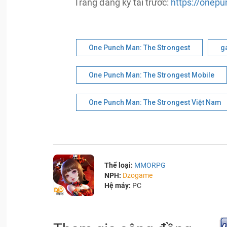
Trang đăng ký tải trước:
https://onep
One Punch Man: The Strongest
g
One Punch Man: The Strongest Mobile
One Punch Man: The Strongest Việt Nam
Thể loại:
MMORPG
NPH:
Dzogame
Hệ máy:
PC