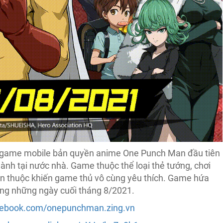
a game mobile bản quyền anime One Punch Man đầu tiên
nh tại nước nhà. Game thuộc thể loại thẻ tướng, chơi
quen thuộc khiến game thủ vô cùng yêu thích. Game hứa
ong những ngày cuối tháng 8/2021.
cebook.com/onepunchman.zing.vn