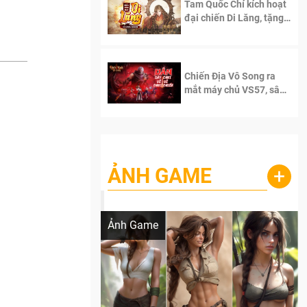
Tam Quốc Chí kích hoạt
đại chiến Di Lăng, tặng
siêu code giá trị dành
cho 100 độc giả đầu
tiên.
Chiến Địa Vô Song ra
mắt máy chủ VS57, sân
chơi đích thực dành cho
dân cày
ẢNH GAME
+
Lala Croft vừa nóng vừa xinh dưới nét vẽ
của AI
Ảnh Game