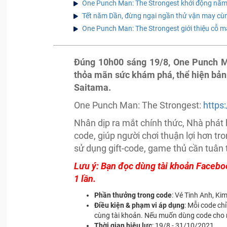
One Punch Man: The Strongest khởi động năm c
Tết năm Dần, đừng ngại ngần thử vận may cù
One Punch Man: The Strongest giới thiệu cỗ 
Đúng 10h00 sáng 19/8, One Punch Ma
thỏa mãn sức khám phá, thể hiện bản
Saitama.
One Punch Man: The Strongest:
https
Nhân dịp ra mắt chính thức, Nhà phát 
code, giúp người chơi thuận lợi hơn tr
sử dụng gift-code, game thủ cần tuân
Lưu ý: Bạn đọc dùng tài khoản Faceboo
1 lần.
Phần thưởng trong code
: Vé Tinh Anh, Ki
Điều kiện & phạm vi áp dụng
: Mỗi code ch
cùng tài khoản. Nếu muốn dùng code cho m
Thời gian hiệu lực
: 19/8 - 31/10/2021.