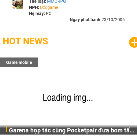
Thể loại:
MMORPG
NPH:
Dzogame
Hệ máy:
PC
Ngày phát hành:
23/10/2006
HOT NEWS
Game mobile
Gia Nhập Closed Beta Norse Saga: Cửu Giới