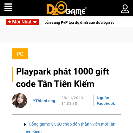
Mới Nhất
 Hunter: Game bắn súng PvP tọa độ đỉnh cao đưa bạn vào các chiến dịch lịch s
PC
Playpark phát 1000 gift
code Tân Tiên Kiếm
28/11/2013
Nguồn:
YThienLong
11:31:30
Facebook
Cổng game GOSU chào đón thành viên mới Tân
Tiên Kiếm