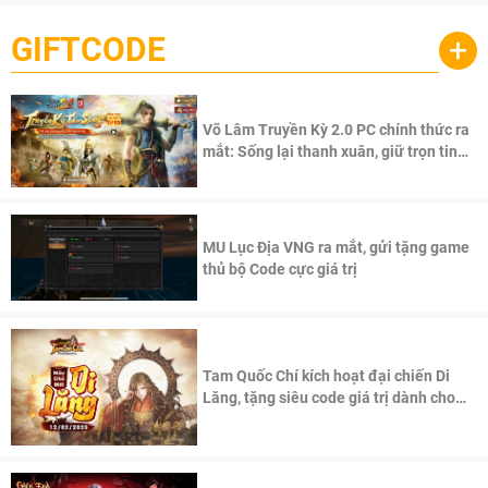
GIFTCODE
+
Võ Lâm Truyền Kỳ 2.0 PC chính thức ra
mắt: Sống lại thanh xuân, giữ trọn tinh
thần Võ Lâm
MU Lục Địa VNG ra mắt, gửi tặng game
thủ bộ Code cực giá trị
Tam Quốc Chí kích hoạt đại chiến Di
Lăng, tặng siêu code giá trị dành cho
100 độc giả đầu tiên.