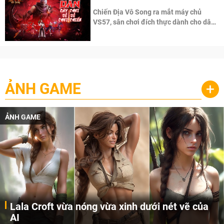
Chiến Địa Vô Song ra mắt máy chủ
VS57, sân chơi đích thực dành cho dân
cày
ẢNH GAME
+
ẢNH GAME
Khi AI Cosplay gái đẹp One Piece