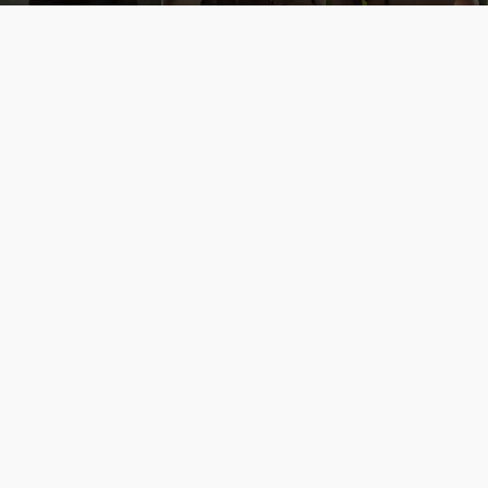
Những cô nàng nóng bỏng Boa Hancock, Nico Robin, Nami, Yamato hay Perona được AI vẽ lại dưới hình thức Cosplay cực kỳ chuẩn chỉnh.