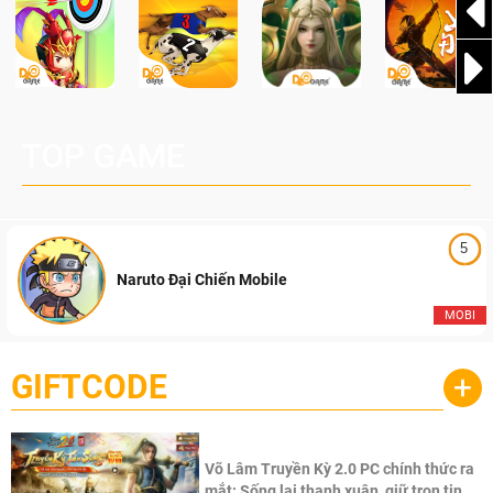
TOP GAME
5
Naruto Đại Chiến Mobile
MOBI
GIFTCODE
+
Võ Lâm Truyền Kỳ 2.0 PC chính thức ra
mắt: Sống lại thanh xuân, giữ trọn tinh