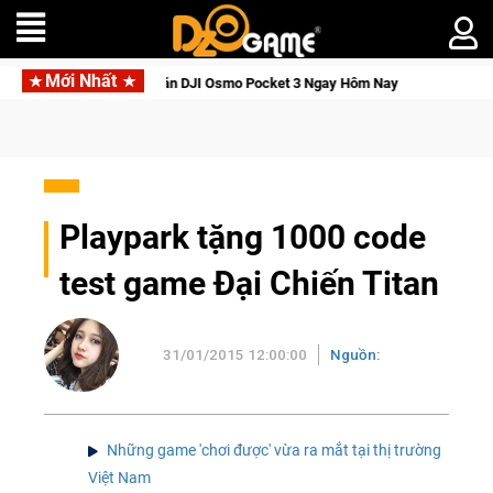
Mới Nhất
iới Thức Tỉnh, Săn DJI Osmo Pocket 3 Ngay Hôm Nay
Lineage
Playpark tặng 1000 code
test game Đại Chiến Titan
31/01/2015 12:00:00
Nguồn:
Những game 'chơi được' vừa ra mắt tại thị trường
Việt Nam