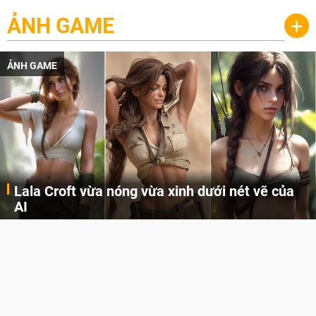
ẢNH GAME
+
ẢNH GAME
Lala Croft vừa nóng vừa xinh dưới nét vẽ của
AI
Cùng đến với những hình ảnh Lala Croft của Tomb Raider dưới nét vẽ của AI. Một cô nàng xinh đẹp, nóng bỏng nhưng cũng rắn rỏi và mạnh mẽ.