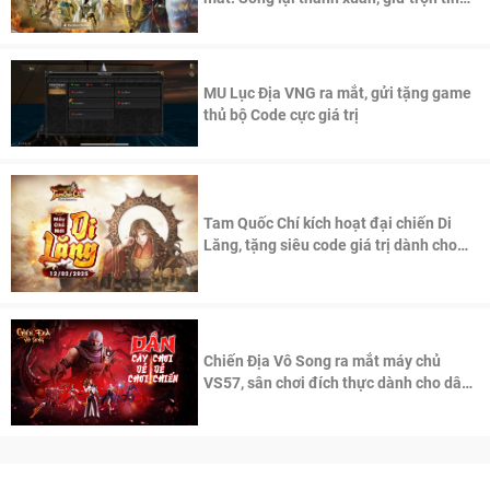
thần Võ Lâm
MU Lục Địa VNG ra mắt, gửi tặng game
thủ bộ Code cực giá trị
Tam Quốc Chí kích hoạt đại chiến Di
Lăng, tặng siêu code giá trị dành cho
100 độc giả đầu tiên.
Chiến Địa Vô Song ra mắt máy chủ
VS57, sân chơi đích thực dành cho dân
cày