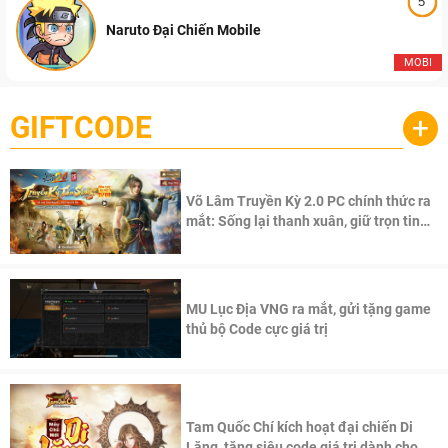
5
Naruto Đại Chiến Mobile
MOBI
GIFTCODE
+
Võ Lâm Truyền Kỳ 2.0 PC chính thức ra
mắt: Sống lại thanh xuân, giữ trọn tinh
thần Võ Lâm
MU Lục Địa VNG ra mắt, gửi tặng game
thủ bộ Code cực giá trị
Tam Quốc Chí kích hoạt đại chiến Di
Lăng, tặng siêu code giá trị dành cho