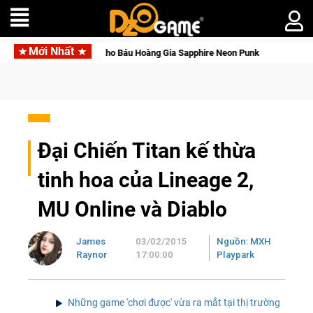
Mới Nhất
đèn với Kho Báu Hoàng Gia Sapphire Neon Punk
Đại Chiến Titan kế thừa
tinh hoa của Lineage 2,
MU Online và Diablo
James
03/02/2015
Nguồn: MXH
Raynor
17:00:00
Playpark
Những game 'chơi được' vừa ra mắt tại thị trường