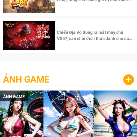
100 độc giả đầu tiên.
Chiến Địa Vô Song ra mắt máy chủ
VS57, sân chơi đích thực dành cho dân
cày
ẢNH GAME
+
ẢNH GAME