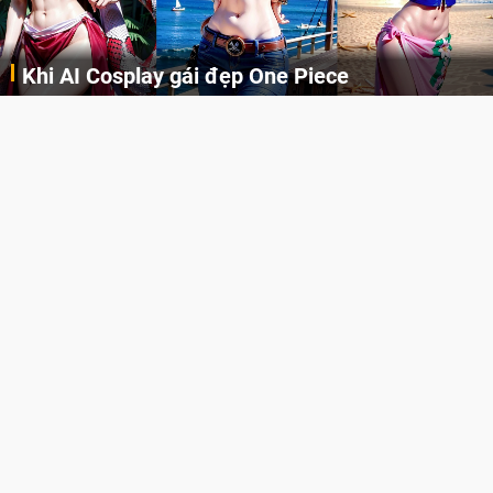
Khi AI Cosplay gái đẹp One Piece
Những cô nàng nóng bỏng Boa Hancock, Nico Robin, Nami, Yamato hay Perona được AI vẽ lại dưới hình thức Cosplay cực kỳ chuẩn chỉnh.