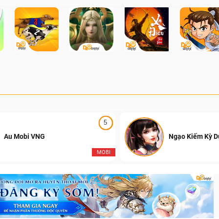
mãn nhãn với sự lên ng
Falcons, đánh dấu sự kế
những mùa giải hấp dẫn 
của Đột Kích Việt Nam.
5
Au Mobi VNG
Ngạo Kiếm Kỳ 
MOBI