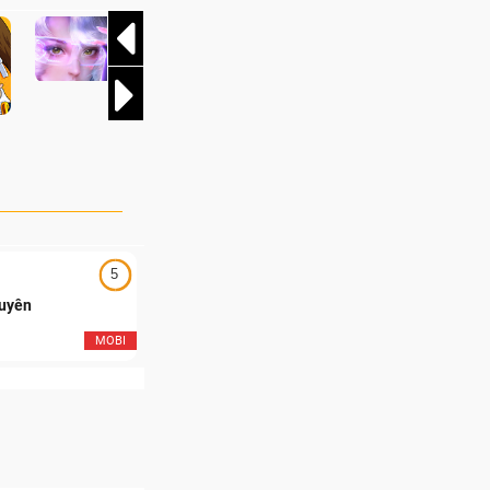
ôi của Team
t thúc một trong
và kịch tính nhất
5
5
Duyên
Ngạo Thiên Mobile
MOBI
MOB