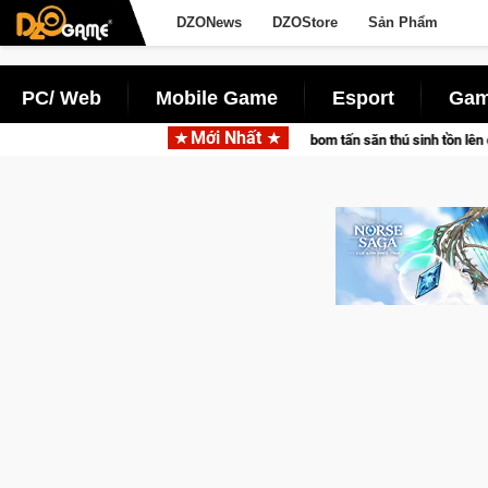
DZONews
DZOStore
Sản Phẩm
PC/ Web
Mobile Game
Esport
Gam
Mới Nhất
ác cùng Pocketpair đưa bom tấn săn thú sinh tồn lên di động với tên gọi Palwor