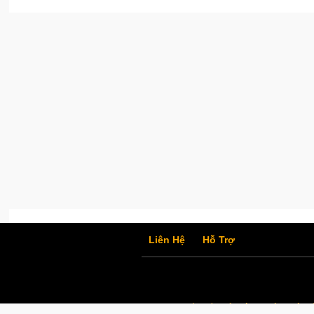
Liên Hệ
Hỗ Trợ
Chính Sách Bảo Mật
Thỏa Thuận S