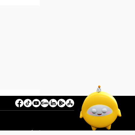
 202/GXN-PTTH&TTĐT cấp ngày 26/08/2024