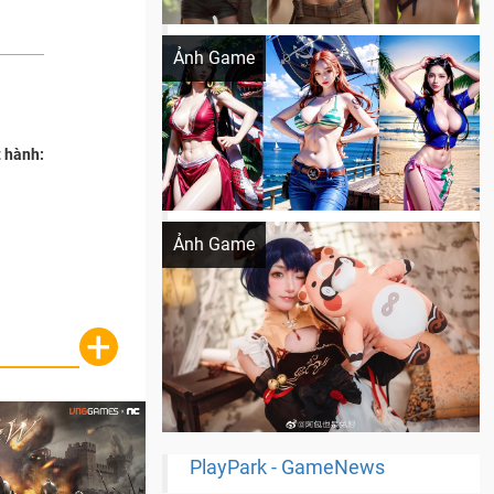
Khi AI Cosplay gái đẹp One Piece
Ảnh Game
 hành:
Cosplay Xiangling siêu cute
Ảnh Game
+
PlayPark - GameNews