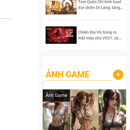
Tam Quốc Chí kích hoạt
đại chiến Di Lăng, tặng
siêu code giá trị dành
cho 100 độc giả đầu
tiên.
Chiến Địa Vô Song ra
mắt máy chủ VS57, sân
chơi đích thực dành cho
dân cày
ẢNH GAME
+
Lala Croft vừa nóng vừa xinh dưới nét vẽ
của AI
Ảnh Game