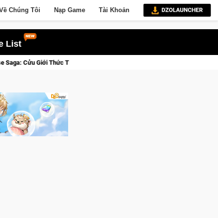
Về Chúng Tôi
Nạp Game
Tài Khoản
 List
Tỉnh, Săn DJI Osmo Pocket 3 Ngay Hôm Nay
Lineage W – Quyền