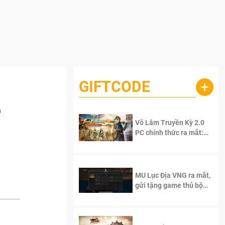
GIFTCODE
+
e
Võ Lâm Truyền Kỳ 2.0
PC chính thức ra mắt:
Sống lại thanh xuân, giữ
trọn tinh thần Võ Lâm
MU Lục Địa VNG ra mắt,
gửi tặng game thủ bộ
Code cực giá trị