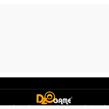
ử Dụng
Giấy phép G1 số: 169/GP-PTTH&TTĐT cấp ngày 07/11/2025 | Giấy phép G2,3,4 số: