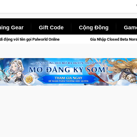
ing Gear
Gift Code
Cộng Đồng
Game
ld Online
Gia Nhập Closed Beta Norse Saga: Cửu Giới Thức 