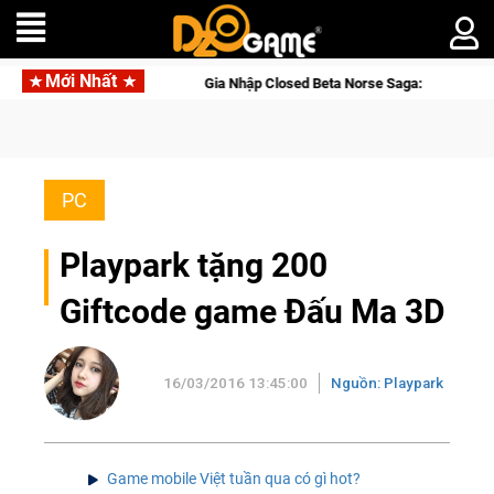
Mới Nhất
Online
Gia Nhập Closed Beta Norse Saga: Cửu Giới Thức Tỉn
PC
Playpark tặng 200
Giftcode game Đấu Ma 3D
16/03/2016 13:45:00
Nguồn: Playpark
Game mobile Việt tuần qua có gì hot?