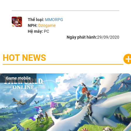
Thể loại:
MMORPG
NPH:
Dzogame
Hệ máy:
PC
Ngày phát hành:
29/09/2020
HOT NEWS
Game mobile