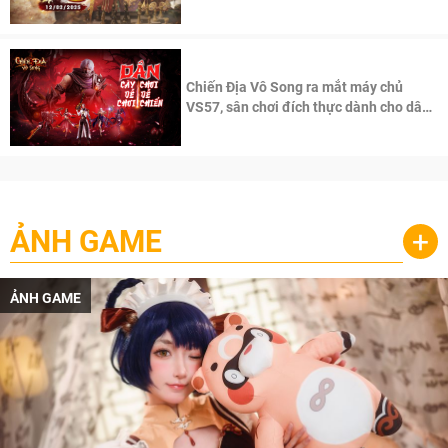
100 độc giả đầu tiên.
Chiến Địa Vô Song ra mắt máy chủ
VS57, sân chơi đích thực dành cho dân
cày
ẢNH GAME
+
ẢNH GAME