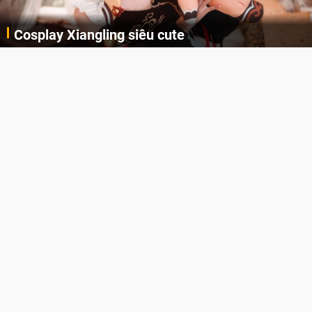
Cosplay Xiangling siêu cute
Cùng thưởng thức những hình ảnh cosplay Xiangling trong Genshin Impact siêu dễ thương của người dùng Weibo "阿包也是兔娘"