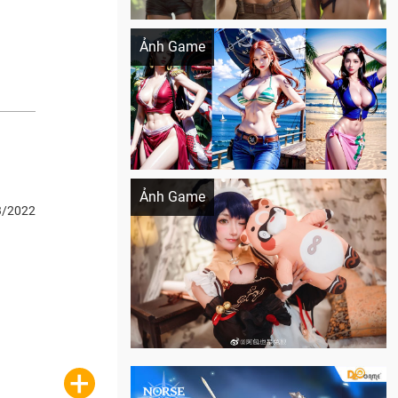
Khi AI Cosplay gái đẹp One Piece
Ảnh Game
Cosplay Xiangling siêu cute
Ảnh Game
3/2022
+