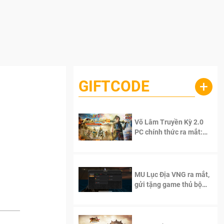
GIFTCODE
+
Võ Lâm Truyền Kỳ 2.0
PC chính thức ra mắt:
Sống lại thanh xuân, giữ
trọn tinh thần Võ Lâm
MU Lục Địa VNG ra mắt,
gửi tặng game thủ bộ
Code cực giá trị