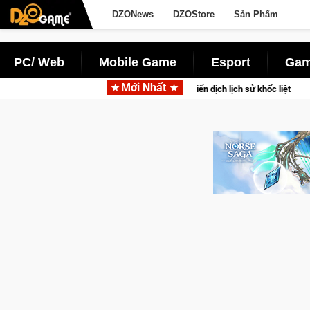
DZONews
DZOStore
Sản Phẩm
PC/ Web
Mobile Game
Esport
Gam
Mới Nhất
h cao đưa bạn vào các chiến dịch lịch sử khốc liệt
Trial Xtr