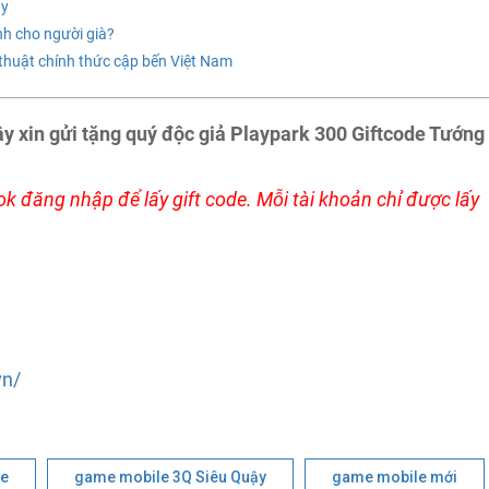
ậy
nh cho người già?
huật chính thức cập bến Việt Nam
ậy xin gửi tặng quý độc giả Playpark 300 Giftcode Tướng
k đăng nhập để lấy gift code. Mỗi tài khoản chỉ được lấy
vn/
le
game mobile 3Q Siêu Quậy
game mobile mới