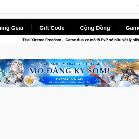
ing Gear
Gift Code
Cộng Đồng
Game
eme Freedom – Game đua xe mô tô PvP sở hữu vật lý siêu thực