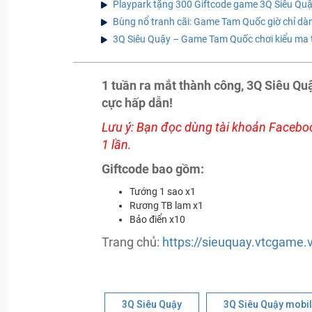
Playpark tặng 300 Giftcode game 3Q Siêu Qu
Bùng nổ tranh cãi: Game Tam Quốc giờ chỉ dà
3Q Siêu Quậy – Game Tam Quốc chơi kiểu ma t
1 tuần ra mắt thành công, 3Q Siêu Qu
cực hấp dẫn!
Lưu ý: Bạn đọc dùng tài khoản Faceboo
1 lần.
Giftcode bao gồm:
Tướng 1 sao x1
Rương TB lam x1
Bảo điển x10
Trang chủ:
https://sieuquay.vtcgame.
3Q Siêu Quậy
3Q Siêu Quậy mobi