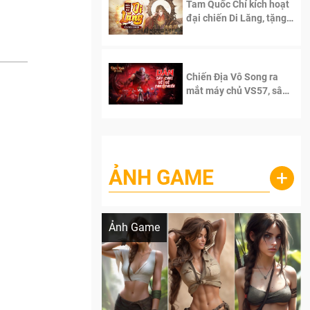
Tam Quốc Chí kích hoạt
đại chiến Di Lăng, tặng
siêu code giá trị dành
cho 100 độc giả đầu
tiên.
Chiến Địa Vô Song ra
mắt máy chủ VS57, sân
chơi đích thực dành cho
dân cày
ẢNH GAME
+
Lala Croft vừa nóng vừa xinh dưới nét vẽ
của AI
Ảnh Game