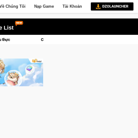
Về Chúng Tôi
Nạp Game
Tài Khoản
 List
CFVL 2026 Mùa 2 khép lại với hành trình đầy cảm xúc, Team Falcons lên ngôi