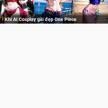
Khi AI Cosplay gái đẹp One Piece
Những cô nàng nóng bỏng Boa Hancock, Nico Robin, Nami, Yamato hay Perona được AI vẽ lại dưới hình thức Cosplay cực kỳ chuẩn chỉnh.