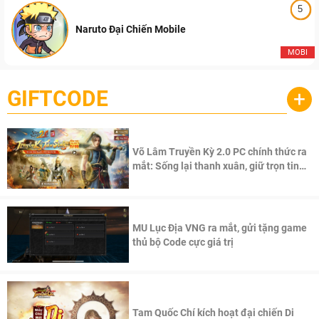
5
Naruto Đại Chiến Mobile
MOBI
GIFTCODE
+
Võ Lâm Truyền Kỳ 2.0 PC chính thức ra
mắt: Sống lại thanh xuân, giữ trọn tinh
thần Võ Lâm
MU Lục Địa VNG ra mắt, gửi tặng game
thủ bộ Code cực giá trị
Tam Quốc Chí kích hoạt đại chiến Di