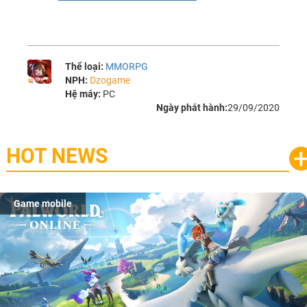
Thể loại:
MMORPG
NPH:
Dzogame
Hệ máy:
PC
Ngày phát hành:
29/09/2020
HOT NEWS
Game mobile