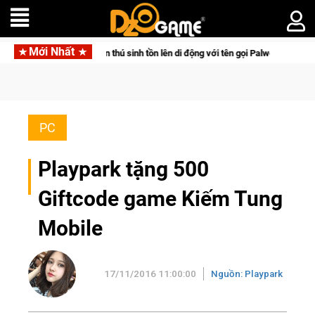
Mới Nhất
đưa bom tấn săn thú sinh tồn lên di động với tên gọi Palworld Online
PC
Playpark tặng 500
Giftcode game Kiếm Tung
Mobile
17/11/2016 11:00:00
Nguồn: Playpark