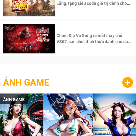
Lăng, tặng siêu code giá trị dành cho
100 độc giả đầu tiên.
Chiến Địa Vô Song ra mắt máy chủ
VS57, sân chơi đích thực dành cho dân
cày
ẢNH GAME
+
ẢNH GAME