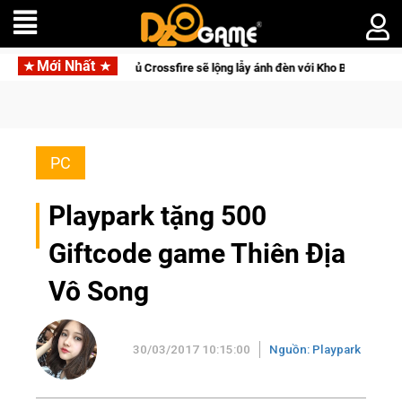
Mới Nhất
g bị của game thủ Crossfire sẽ lộng lẫy ánh đèn với Kho Báu Hoàng Gia Sapph
PC
Playpark tặng 500
Giftcode game Thiên Địa
Vô Song
30/03/2017 10:15:00
Nguồn: Playpark