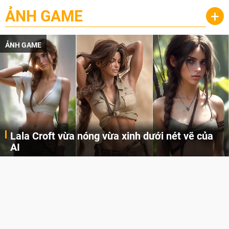
ẢNH GAME
+
ẢNH GAME
Lala Croft vừa nóng vừa xinh dưới nét vẽ của
AI
Cùng đến với những hình ảnh Lala Croft của Tomb Raider dưới nét vẽ của AI. Một cô nàng xinh đẹp, nóng bỏng nhưng cũng rắn rỏi và mạnh mẽ.