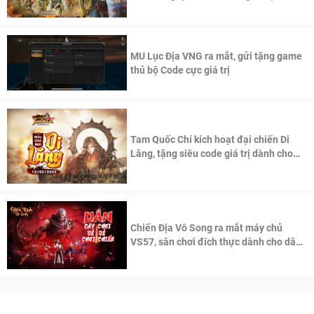
thần Võ Lâm
MU Lục Địa VNG ra mắt, gửi tặng game
thủ bộ Code cực giá trị
Tam Quốc Chí kích hoạt đại chiến Di
Lăng, tặng siêu code giá trị dành cho
100 độc giả đầu tiên.
Chiến Địa Vô Song ra mắt máy chủ
VS57, sân chơi đích thực dành cho dân
cày