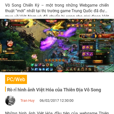
Vô Song Chiến Ký – một trong những Webgame chiến
thuật “mới” nhất tại thị trường game Trung Quốc đã được
mua về Việt Nam và đã chuẩn bị xong cho giai đoạn Việt
hóa để ra mắt trong tháng 2/2017.
PC/Web
Rò rỉ hình ảnh Việt Hóa của Thiên Địa Vô Song
Tran Huy
06/02/2017 12:30:00
Những hình ảnh Việt Hóa đầu tiên của webgame Thiên