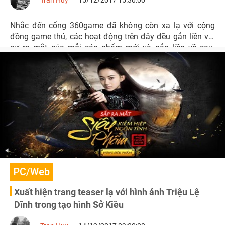
Tran Huy
15/12/2017 15:30:00
Nhắc đến cổng 360game đã không còn xa lạ với cộng
đồng game thủ, các hoạt động trên đây đều gắn liền với
sự ra mắt của mỗi sản phẩm mới và gắn liền về sau.
Chắc chắn Võ Thần PK sẽ có hàng loạt điều hấp dẫn mà
mọi người không khỏi bất ngờ khi ra mắt trong tháng cuối
năm này..
PC/Web
Xuất hiện trang teaser lạ với hình ảnh Triệu Lệ
Dĩnh trong tạo hình Sở Kiều