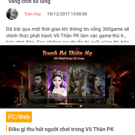
vàng chơi xả láng
Tran Huy
19/12/2017 15:00:00
Đã trải qua một thời gian khi thông tin cổng 360game sẽ
chính thức phát hành Võ Thần PK làm các game thủ háo
hức chờ đón. Sau những sự chuẩn bị cuối cùng thì bản
alpha test sẽ chính thức đến tay người chơi vào 10 giờ
sáng ngày 19.12.2017
PC/Web
Điều gì thu hút người chơi trong Võ Thần PK