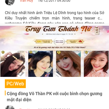
Tran Huy
14/12/2017 09:30:00
Chỉ duy nhất hình ảnh Triệu Lệ Dĩnh trong tạo hình của Sở
Kiều Truyện chiếm trọn màn hình, trang teaser của
webgame Sở Kiều đang gây xôn xao cả cộng đồng game
thủ và cả các fan ngôn tình.
PC/Web
Cộng đồng Võ Thần PK với cuộc bình chọn gương
mặt đại diện