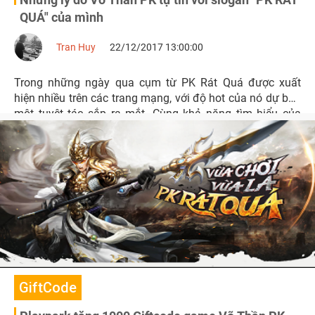
QUÁ" của mình
Tran Huy
22/12/2017 13:00:00
Trong những ngày qua cụm từ PK Rát Quá được xuất
hiện nhiều trên các trang mạng, với độ hot của nó dự báo
một tuyệt tác sắp ra mắt. Cùng khả năng tìm hiểu của
cộng đồng game thủ Việt thì chắc hẳn các tính năng và
hoạt động của sản phẩm Võ Thần PK không còn nhiều bí
mật.
GiftCode