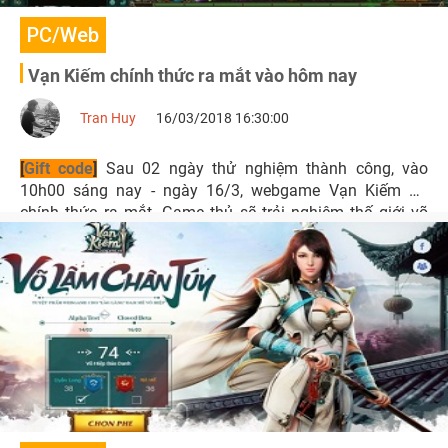
PC/Web
Vạn Kiếm chính thức ra mắt vào hôm nay
Tran Huy
16/03/2018 16:30:00
[
Gift code
]
Sau 02 ngày thử nghiệm thành công, vào
10h00 sáng nay - ngày 16/3, webgame Vạn Kiếm đã
chính thức ra mắt. Game thủ sẽ trải nghiệm thế giới võ
lâm với 03 môn phái Cái Bang, Võ Đang và Đường Môn.