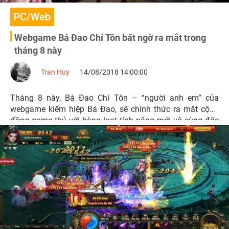
PC/Web
Webgame Bá Đao Chí Tôn bất ngờ ra mắt trong
tháng 8 này
Tran Huy
14/08/2018 14:00:00
Tháng 8 này, Bá Đao Chí Tôn – “người anh em” của
webgame kiếm hiệp Bá Đao, sẽ chính thức ra mắt cộng
đồng game thủ với hàng loạt tính năng mới vô cùng đặc
sắc.