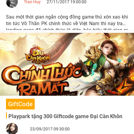
Tran Huy
27/11/2017 19:00:00
Sau một thời gian ngắn cộng đồng game thủ xôn xao khi
tin tức Võ Thần PK chính thức về Việt Nam thì nay trang
landing page đã chính thức lộ diện, báo hiệu thời gian ra
mắt không còn xa. Hình ảnh các nhân vật để người chơi
lựa chọn gia nhập vào Võ Thần được hiện rõ đẹp mắt và
đặc sắc.
GiftCode
Playpark tặng 300 Giftcode game Đại Càn Khôn
23/09/2017 09:30:00