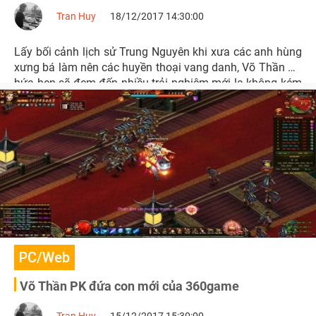
Tran Huy
18/12/2017 14:30:00
Lấy bối cảnh lịch sử Trung Nguyên khi xưa các anh hùng
xưng bá làm nên các huyền thoại vang danh, Võ Thần PK
hứa hẹn sẽ đem đến nhiều trải nghiệm mới lạ không kém
phần thú vị đến cho cộng đồng game Việt trong dịp cuối
năm 2017.
PC/Web
Võ Thần PK đứa con mới của 360game