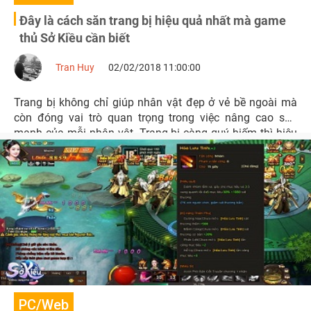
Đây là cách săn trang bị hiệu quả nhất mà game
thủ Sở Kiều cần biết
Tran Huy
02/02/2018 11:00:00
Trang bị không chỉ giúp nhân vật đẹp ở vẻ bề ngoài mà
còn đóng vai trò quan trọng trong việc nâng cao sức
mạnh của mỗi nhân vật. Trang bị càng quý hiếm thì hiệu
ứng hỗ trợ càng cao và càng được game thủ mong muốn
sở hữu.
PC/Web