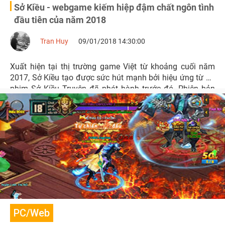
Sở Kiều - webgame kiếm hiệp đậm chất ngôn tình
đầu tiên của năm 2018
Tran Huy
09/01/2018 14:30:00
Xuất hiện tại thị trường game Việt từ khoảng cuối năm
2017, Sở Kiều tạo được sức hút mạnh bởi hiệu ứng từ bộ
phim Sở Kiều Truyện đã phát hành trước đó. Phiên bản
webgame sẽ ra mắt trong tháng 01/2018 – là tựa game
kiếm hiệp ngôn tình đầu tiên của năm nay.
PC/Web