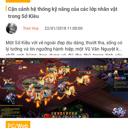
Cận cảnh hệ thống kỹ năng của các lớp nhân vật
trong Sở Kiều
Tran Huy
22/01/2018 11:00:00
Một Sở Kiều với vẻ ngoài đẹp dịu dàng, thướt tha, sống có
lý tưởng và tín ngưỡng hành hiệp; một Vũ Văn Nguyệt khí
chất anh hùng, bao dung và đủ tha thứ trong tình yêu
cùng một Yến Tuân kiêu ngạo, xuất chúng.
PC/Web