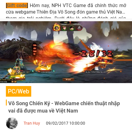
[
Gift code
]
Hôm nay, NPH VTC Game đã chính thức mở
cừa webgame Thiên Địa Vô Song đón game thủ Việt Nam
tham gia trải nghiệm. Dưới đây là những đánh giá của
người viết sau khi trải nghiệm nhanh tựa game này.
PC/Web
Vô Song Chiến Ký - WebGame chiến thuật nhập
vai đã được mua về Việt Nam
Tran Huy
09/02/2017 10:00:00