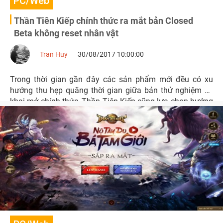
PC/Web
Thần Tiên Kiếp chính thức ra mắt bản Closed
Beta không reset nhân vật
Tran Huy
30/08/2017 10:00:00
Trong thời gian gần đây các sản phẩm mới đều có xu
hướng thu hẹp quãng thời gian giữa bản thử nghiệm và
khai mở chính thức, Thần Tiên Kiếp cũng lựa chọn hướng
đi khôn ngoan đó. Khai mở Closed Beta ngay sau khi kết
thúc Alpha Test sẽ tiếp tục đẩy sự hào hứng của người
hâm mộ Thần Tiên Kiếp lên đến đỉnh điểm.