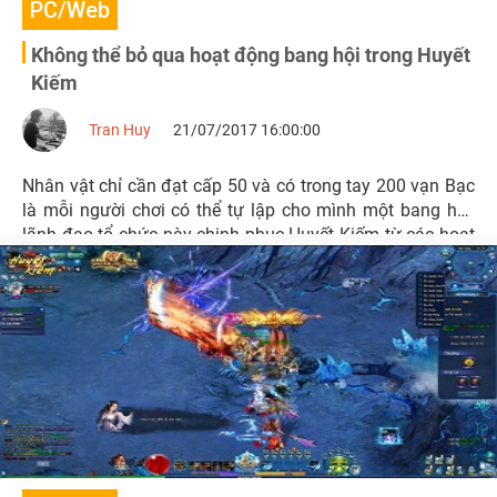
PC/Web
Không thể bỏ qua hoạt động bang hội trong Huyết
Kiếm
Tran Huy
21/07/2017 16:00:00
Nhân vật chỉ cần đạt cấp 50 và có trong tay 200 vạn Bạc
là mỗi người chơi có thể tự lập cho mình một bang hội,
lãnh đạo tổ chức này chinh phục Huyết Kiếm từ các hoạt
động phó bản, chiến trường đến tranh đoạt, phe chiến liên
server,…