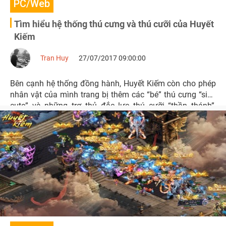
PC/Web
Tìm hiểu hệ thống thú cưng và thú cưỡi của Huyết
Kiếm
Tran Huy
27/07/2017 09:00:00
Bên cạnh hệ thống đồng hành, Huyết Kiếm còn cho phép
nhân vật của mình trang bị thêm các “bé” thú cưng “siêu
cute” và những trợ thủ đắc lực thú cưỡi “thần thánh”,
nhằm giúp người chơi thỏa chí chinh phạt chốn ảo cảnh
tiên huyễn.