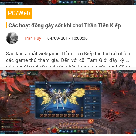
PC/Web
Các hoạt động gây sốt khi chơi Thần Tiên Kiếp
Tran Huy
04/09/2017 10:00:00
Sau khi ra mắt webgame Thần Tiên Kiếp thu hút rất nhiều
các game thủ tham gia. Đến với cõi Tam Giới đầy kỳ bí
này người chơi sẽ phải cân nhắc tham gia các hoạt động
sao cho phù hợp, giúp nâng cao lực chiến nhân vật chinh
phục Thần Tiên Kiếp xưng ngôi Vương.