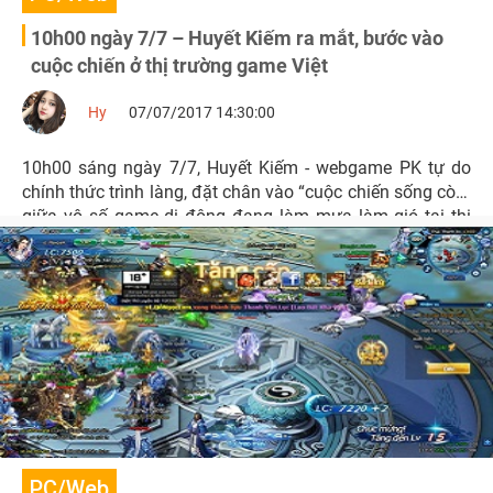
10h00 ngày 7/7 – Huyết Kiếm ra mắt, bước vào
cuộc chiến ở thị trường game Việt
Hy
07/07/2017 14:30:00
10h00 sáng ngày 7/7, Huyết Kiếm - webgame PK tự do
chính thức trình làng, đặt chân vào “cuộc chiến sống còn”
giữa vô số game di động đang làm mưa làm gió tại thị
trường Việt.
PC/Web