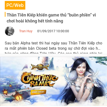
PC/Web
Thần Tiên Kiếp khiến game thủ “buồn phiền” vì
chơi hoài không hết tính năng
Tran Huy
01/09/2017 10:00:00
Sau bản Alpha test thì hai ngày sau Thần Tiên Kiếp cho
ra mắt phiên bản Closed beta trong sự chờ đợi vào háo
hức của cộng đồng Tiên Hữu. Các cao thủ cùng nhìn lại
những điểm sôi nổi sau ngày ra mắt Thần Tiên Kiếp trong
game cũng như các hoạt động trên fanpage.