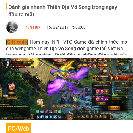
Đánh giá nhanh Thiên Địa Vô Song trong ngày
đầu ra mắt
Tran Huy
15/02/2017 15:00:00
[
Gift code
]
Hôm nay, NPH VTC Game đã chính thức mở
cừa webgame Thiên Địa Vô Song đón game thủ Việt Nam
tham gia trải nghiệm. Dưới đây là những đánh giá của
người viết sau khi trải nghiệm nhanh tựa game này.
PC/Web