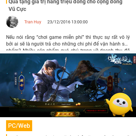
Quà tặng giá trị hàng triệu đồng cho cộng đồng
Vũ Cực
Tran Huy
23/12/2016 13:00:00
Nếu nói rằng “chơi game miễn phí” thì thực sự rất vô lý
bởi ai sẽ là người trả cho những chi phí để vận hành sản
phẩm? Nhiều sản phẩm quá chú trọng về doanh thu đã
vô tình gây ác cảm cho người chơi rằng mình đang bị
“hút máu” quá nhanh.
PC/Web