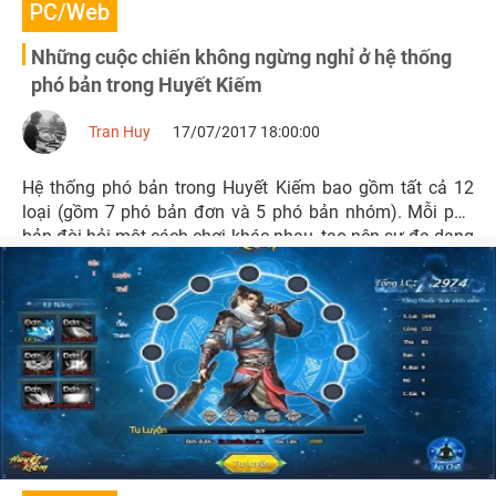
PC/Web
Những cuộc chiến không ngừng nghỉ ở hệ thống
phó bản trong Huyết Kiếm
Tran Huy
17/07/2017 18:00:00
Hệ thống phó bản trong Huyết Kiếm bao gồm tất cả 12
loại (gồm 7 phó bản đơn và 5 phó bản nhóm). Mỗi phó
bản đòi hỏi một cách chơi khác nhau, tạo nên sự đa dạng
trong trải nghiệm của game thủ. Hoạt động này đang
được game thủ quan tâm bởi đem đến nhiều lợi ích cho
sự trưởng thành của nhân vật.