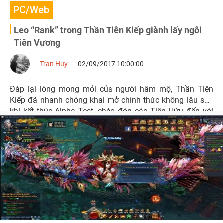
PC/Web
Leo “Rank” trong Thần Tiên Kiếp giành lấy ngôi
Tiên Vương
Tran Huy
02/09/2017 10:00:00
Đáp lại lòng mong mỏi của người hâm mộ, Thần Tiên
Kiếp đã nhanh chóng khai mở chính thức không lâu sau
khi kết thúc Alpha Test, chào đón các Tiên Hữu đến với
thế giới Tây Du huyền ảo cùng nhau xây dựng gia tộc
vững mạnh xưng bá Tam Giới.