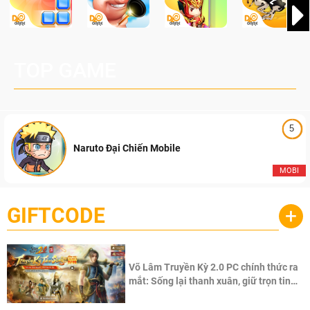
TOP GAME
5
Naruto Đại Chiến Mobile
MOBI
GIFTCODE
+
Võ Lâm Truyền Kỳ 2.0 PC chính thức ra
mắt: Sống lại thanh xuân, giữ trọn tinh
thần Võ Lâm