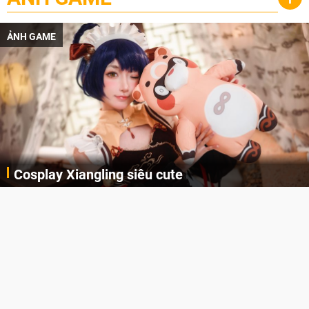
ẢNH GAME
Cosplay Xiangling siêu cute
Cùng thưởng thức những hình ảnh cosplay Xiangling trong Genshin Impact siêu dễ thương của người dùng Weibo "阿包也是兔娘"