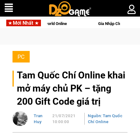
Mới Nhất
n gọi Palworld Online
Gia Nhập Closed Beta Norse Saga: Cửu
PC
Tam Quốc Chí Online khai
mở máy chủ PK – tặng
200 Gift Code giá trị
Tran
21/07/2021
Nguồn: Tam Quốc
Huy
10:00:00
Chí Online