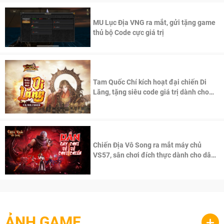
MU Lục Địa VNG ra mắt, gửi tặng game
thủ bộ Code cực giá trị
Tam Quốc Chí kích hoạt đại chiến Di
Lăng, tặng siêu code giá trị dành cho
100 độc giả đầu tiên.
Chiến Địa Vô Song ra mắt máy chủ
VS57, sân chơi đích thực dành cho dân
cày
ẢNH GAME
+