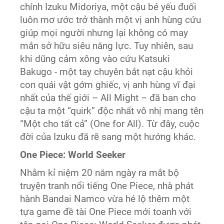
chính Izuku Midoriya, một cậu bé yếu đuối
luôn mơ ước trở thành một vị anh hùng cứu
giúp mọi người nhưng lại không có may
mắn sở hữu siêu năng lực. Tuy nhiên, sau
khi dũng cảm xông vào cứu Katsuki
Bakugo - một tay chuyên bắt nạt cậu khỏi
con quái vật gớm ghiếc, vị anh hùng vĩ đại
nhất của thế giới – All Might – đã ban cho
cậu ta một “quirk” độc nhất vô nhị mang tên
“Một cho tất cả” (One for All). Từ đây, cuộc
đời của Izuku đã rẽ sang một hướng khác.
One Piece: World Seeker
Nhằm kỉ niệm 20 năm ngày ra mắt bộ
truyện tranh nổi tiếng One Piece, nhà phát
hành Bandai Namco vừa hé lộ thêm một
tựa game đề tài One Piece mới toanh với