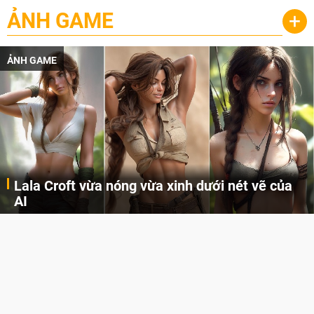
ẢNH GAME
+
ẢNH GAME
Lala Croft vừa nóng vừa xinh dưới nét vẽ của
AI
Cùng đến với những hình ảnh Lala Croft của Tomb Raider dưới nét vẽ của AI. Một cô nàng xinh đẹp, nóng bỏng nhưng cũng rắn rỏi và mạnh mẽ.