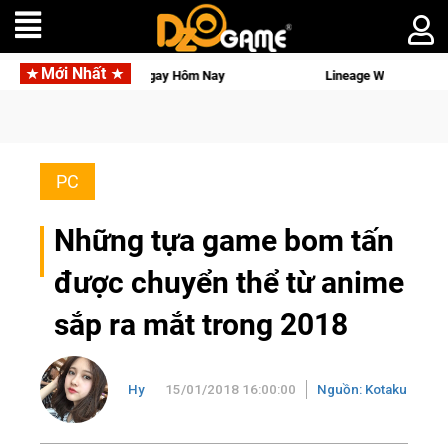
Mới Nhất
 Ngay Hôm Nay
Lineage W – Quyền lực và tài phú sẽ về tay kẻ
PC
Những tựa game bom tấn
được chuyển thể từ anime
sắp ra mắt trong 2018
Hy
15/01/2018 16:00:00
Nguồn: Kotaku