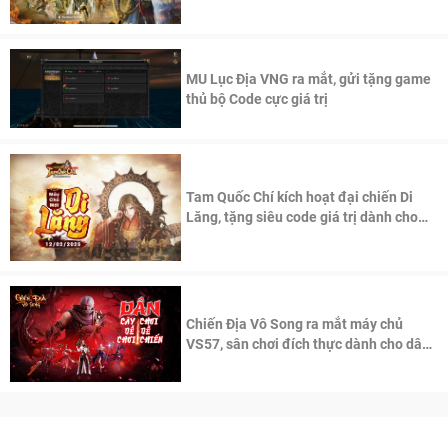
thần Võ Lâm
MU Lục Địa VNG ra mắt, gửi tặng game
thủ bộ Code cực giá trị
Tam Quốc Chí kích hoạt đại chiến Di
Lăng, tặng siêu code giá trị dành cho
100 độc giả đầu tiên.
Chiến Địa Vô Song ra mắt máy chủ
VS57, sân chơi đích thực dành cho dân
cày