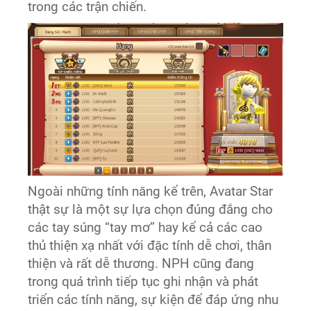
trong các trận chiến.
Ngoài những tính năng kể trên, Avatar Star
thật sự là một sự lựa chọn đúng đắng cho
các tay súng “tay mơ” hay kể cả các cao
thủ thiện xạ nhất với đặc tính dễ chơi, thân
thiện và rất dễ thương. NPH cũng đang
trong quá trình tiếp tục ghi nhận và phát
triển các tính năng, sự kiện để đáp ứng nhu