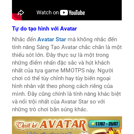
Tự do tạo hình với Avatar
Nhắc đến
Avatar Star
mà không nhắc đến
tính năng Sáng Tạo Avatar chắc chắn là một
thiếu sót lớn. Đây thực sự là một trong
những điểm nhấn đặc sắc và hút khách
nhất của tựa game MMOTPS này. Người
chơi có thể tùy chỉnh hay tùy biến ngoại
hình nhân vật theo phong cách riêng của
mình. Đây cũng chính là tính năng khác biệt
và nổi trội nhất của Avatar Star so với
những trò chơi bắn súng khác.