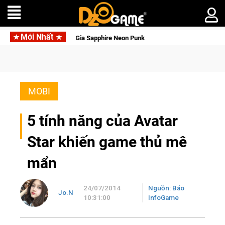
Mới Nhất
Garena hợp tác cùng Pocketpair đưa bom tấn 
MOBI
5 tính năng của Avatar
Star khiến game thủ mê
mẩn
24/07/2014
Nguồn: Báo
Jo.N
10:31:00
InfoGame