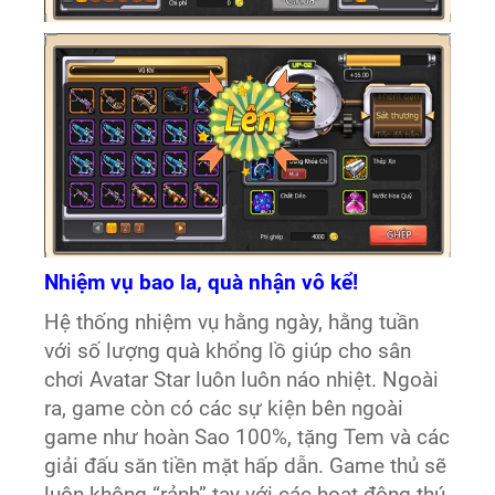
Nhiệm vụ bao la, quà nhận vô kể!
Hệ thống nhiệm vụ hằng ngày, hằng tuần
với số lượng quà khổng lồ giúp cho sân
chơi Avatar Star luôn luôn náo nhiệt. Ngoài
ra, game còn có các sự kiện bên ngoài
game như hoàn Sao 100%, tặng Tem và các
giải đấu săn tiền mặt hấp dẫn. Game thủ sẽ