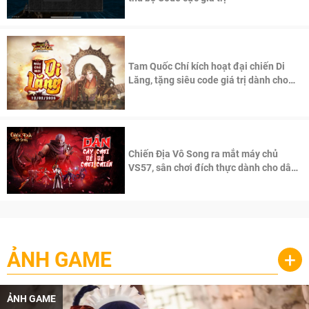
Tam Quốc Chí kích hoạt đại chiến Di
Lăng, tặng siêu code giá trị dành cho
100 độc giả đầu tiên.
Chiến Địa Vô Song ra mắt máy chủ
VS57, sân chơi đích thực dành cho dân
cày
ẢNH GAME
+
ẢNH GAME