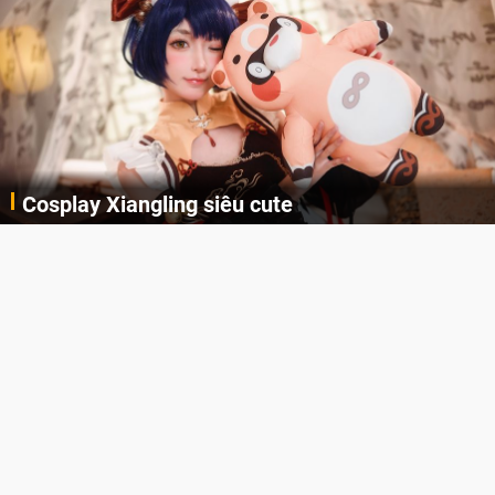
Cosplay Xiangling siêu cute
Cùng thưởng thức những hình ảnh cosplay Xiangling trong Genshin Impact siêu dễ thương của người dùng Weibo "阿包也是兔娘"