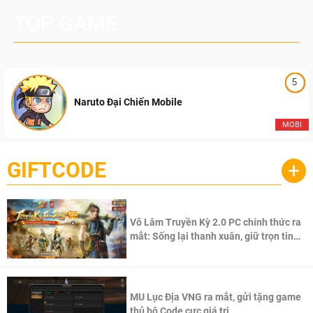
TOP GAME
5
Naruto Đại Chiến Mobile
MOBI
GIFTCODE
+
Võ Lâm Truyền Kỳ 2.0 PC chính thức ra
mắt: Sống lại thanh xuân, giữ trọn tinh
thần Võ Lâm
MU Lục Địa VNG ra mắt, gửi tặng game
thủ bộ Code cực giá trị