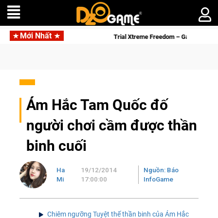
Mới Nhất
sắp tới!
Trial Xtreme Freedom – Game đua xe mô tô PvP sở hữ
Ám Hắc Tam Quốc đố
người chơi cầm được thần
binh cuối
Ha
19/12/2014
Nguồn: Báo
Mi
17:00:00
InfoGame
Chiêm ngưỡng Tuyệt thế thần binh của Ám Hắc