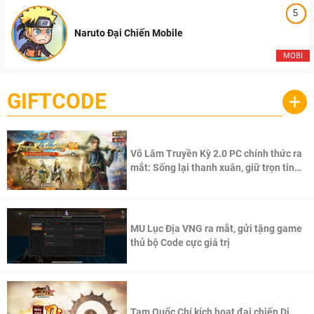
5
Naruto Đại Chiến Mobile
MOBI
GIFTCODE
+
Võ Lâm Truyền Kỳ 2.0 PC chính thức ra
mắt: Sống lại thanh xuân, giữ trọn tinh
thần Võ Lâm
MU Lục Địa VNG ra mắt, gửi tặng game
thủ bộ Code cực giá trị
Tam Quốc Chí kích hoạt đại chiến Di