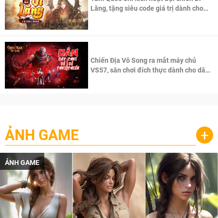
Lăng, tặng siêu code giá trị dành cho
100 độc giả đầu tiên.
Chiến Địa Vô Song ra mắt máy chủ
VS57, sân chơi đích thực dành cho dân
cày
ẢNH GAME
+
ẢNH GAME