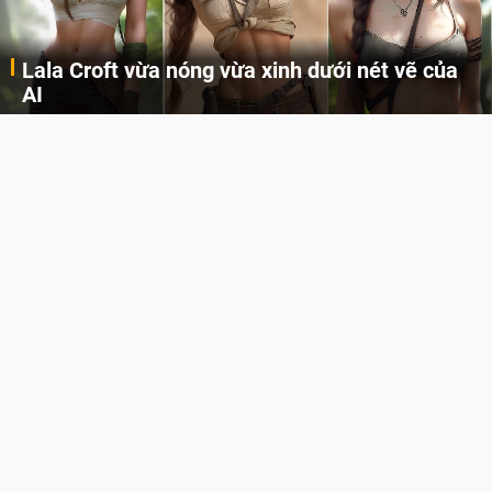
Lala Croft vừa nóng vừa xinh dưới nét vẽ của
AI
Cùng đến với những hình ảnh Lala Croft của Tomb Raider dưới nét vẽ của AI. Một cô nàng xinh đẹp, nóng bỏng nhưng cũng rắn rỏi và mạnh mẽ.