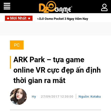
Mới Nhất
c Tỉnh, Săn DJI Osmo Pocket 3 Ngay Hôm Nay
Lineage W – Quy
PC
ARK Park – tựa game
online VR cực đẹp ấn định
thời gian ra mắt
Hy
27/09/2017 12:30:00
Nguồn: Kotaku