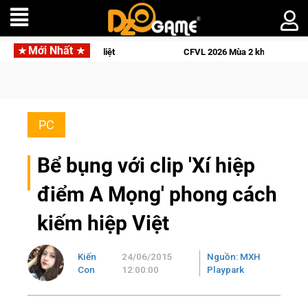
Mới Nhất
h sử khốc liệt
CFVL 2026 Mùa 2 khép lại với hành trình đầy c
PC
Bể bụng với clip 'Xí hiệp
điểm A Mọng' phong cách
kiếm hiệp Việt
Kiến
24/06/2015
Nguồn: MXH
Con
12:00:00
Playpark