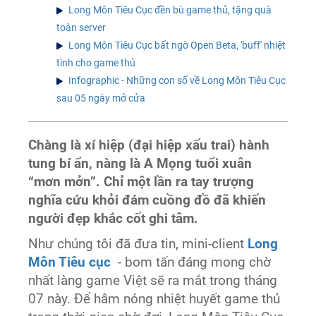
Long Môn Tiêu Cục đền bù game thủ, tặng quà
toàn server
Long Môn Tiêu Cục bất ngờ Open Beta, 'buff' nhiệt
tình cho game thủ
Infographic - Những con số về Long Môn Tiêu Cục
sau 05 ngày mở cửa
Chàng là xí hiệp (đại hiệp xấu trai) hành
tung bí ẩn, nàng là A Mọng tuổi xuân
“mơn mởn”. Chỉ một lần ra tay trượng
nghĩa cứu khỏi đám cuồng đồ đã khiến
người đẹp khắc cốt ghi tâm.
Như chúng tôi đã đưa tin, mini-client
Long
Môn Tiêu cục
- bom tấn đáng mong chờ
nhất làng game Việt sẽ ra mắt trong tháng
07 này. Để hâm nóng nhiệt huyết game thủ