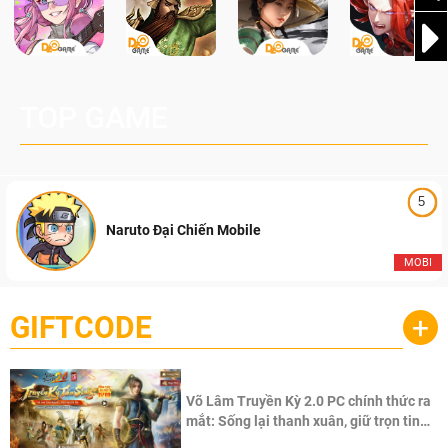
TOP GAME
5
Naruto Đại Chiến Mobile
MOBI
GIFTCODE
+
Võ Lâm Truyền Kỳ 2.0 PC chính thức ra
mắt: Sống lại thanh xuân, giữ trọn tinh
thần Võ Lâm