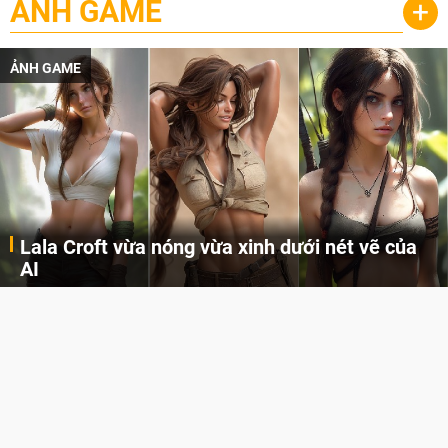
ẢNH GAME
+
ẢNH GAME
Lala Croft vừa nóng vừa xinh dưới nét vẽ của
AI
Cùng đến với những hình ảnh Lala Croft của Tomb Raider dưới nét vẽ của AI. Một cô nàng xinh đẹp, nóng bỏng nhưng cũng rắn rỏi và mạnh mẽ.