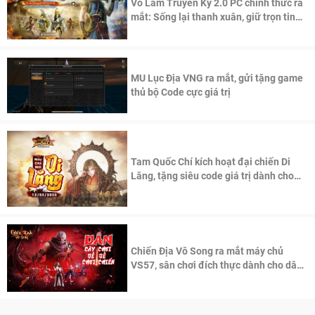
Võ Lâm Truyền Kỳ 2.0 PC chính thức ra
mắt: Sống lại thanh xuân, giữ trọn tinh
thần Võ Lâm
MU Lục Địa VNG ra mắt, gửi tặng game
thủ bộ Code cực giá trị
Tam Quốc Chí kích hoạt đại chiến Di
Lăng, tặng siêu code giá trị dành cho
100 độc giả đầu tiên.
Chiến Địa Vô Song ra mắt máy chủ
VS57, sân chơi đích thực dành cho dân
cày