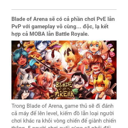
Blade of Arena sẽ có cả phần chơi PvE lẫn
PvP với gameplay vô cùng... độc, lạ kết
hợp cả MOBA lẫn Battle Royale.
Trong Blade of Arena, game thủ sẽ đi đánh
cả máy để lên level, kiếm đồ lẫn loại người
chơi khác ra khỏi vòng chiến để giành chiến