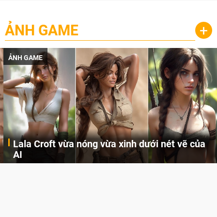
ẢNH GAME
+
ẢNH GAME
Lala Croft vừa nóng vừa xinh dưới nét vẽ của
AI
Cùng đến với những hình ảnh Lala Croft của Tomb Raider dưới nét vẽ của AI. Một cô nàng xinh đẹp, nóng bỏng nhưng cũng rắn rỏi và mạnh mẽ.