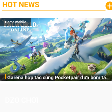
HOT NEWS
Game mobile
Garena hợp tác cùng Pocketpair đưa bom tấn
Garena Singapore hôm nay đã công bố Palworld Online,
săn thú sinh tồn lên di động với tên gọi
một cuộc phiêu lưu sinh tồn nhiều người chơi mới hiện
Palworld Online
đang được phát triển dựa trên IP Palworld nổi tiếng toàn
DZO CHƠI
cầu, theo giấy phép chính thức từ công ty game Nhật Bản
Pocketpair, Inc.