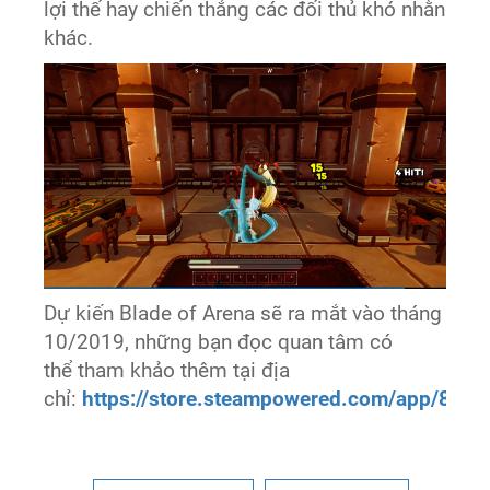
lợi thế hay chiến thắng các đối thủ khó nhằn
khác.
Dự kiến Blade of Arena sẽ ra mắt vào tháng
10/2019, những bạn đọc quan tâm có
thể tham khảo thêm tại địa
chỉ:
https://store.steampowered.com/app/8978