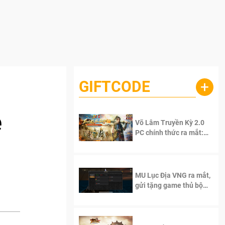
GIFTCODE
+
ê
Võ Lâm Truyền Kỳ 2.0
PC chính thức ra mắt:
Sống lại thanh xuân, giữ
trọn tinh thần Võ Lâm
MU Lục Địa VNG ra mắt,
gửi tặng game thủ bộ
Code cực giá trị