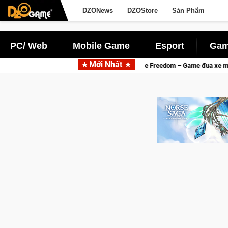
DZONews
DZOStore
Sản Phẩm
PC/ Web
Mobile Game
Esport
Gam
Mới Nhất
Trial Xtreme Freedom – Game đua xe mô tô PvP sở hữu vật lý siêu thực