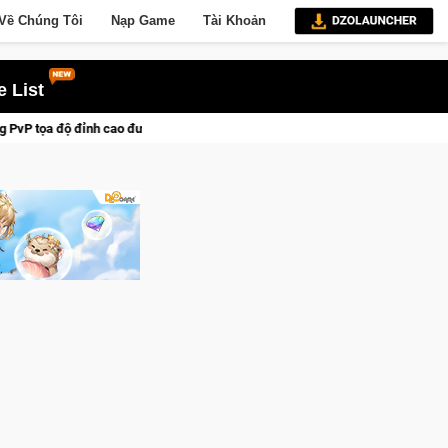
Về Chúng Tôi
Nạp Game
Tài Khoản
 List
c chiến dịch lịch sử khốc liệt
CFVL 2026 Mùa 2 khép lại với 