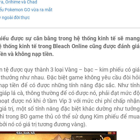
ara, Orihime và Chad
kiểu Pokemon GO vừa ra mắt
w ngoài đời thực
hiểu được sự cân bằng trong hệ thống kinh tế sẽ mang
ệ thống kinh tế trong Bleach Online cũng được đánh giá
iền và không nạp tiền.
n tệ được quy thành 3 loại Vàng – bạc – kim phiếu có giá
n thưởng như nhau. Đặc biệt game không yêu cầu đòi hỏi
 nạp tiền để có được những tính năng đặc sắc. Như tính
giáp lá cà, thông thường để có được nó, phải đạt mức độ
hoạt được nó khi ở tầm Vip 3 với mức chi phí chấp nhận
giá trị, một số tính năng đặc biệt khác dường như tưởng
 thì trong BO game thủ có thể sử dụng Kim phiếu để mua
ởi nó có giá trị tương đương vàng).