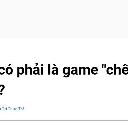
có phải là game "ch
?
 Tri Thức Trẻ