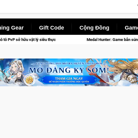
ing Gear
Gift Code
Cộng Đồng
Game
Medal Hunter: Game bắn súng PvP tọa độ đỉnh cao đưa bạn vào cá