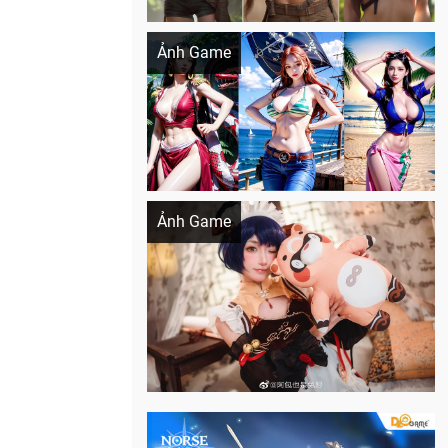
Khi AI Cosplay gái đẹp One Piece
Ảnh Game
Cosplay Xiangling siêu cute
Ảnh Game