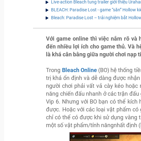
Live-action Bleach tung trailer giới thiệu Urah
BLEACH: Paradise Lost - game “săn” Hollow 
Bleach: Paradise Lost – trải nghiệm bắt Hollo
Với game online thì việc nắm rõ và 
đến nhiều lợi ích cho game thủ. Và h
là khá cân bằng giữa người chơi nạp t
Trong
Bleach Online
(BO) hệ thống tiề
trị khá ổn định và dễ dàng được nhậ
người chơi phải vất vả cày kéo hoặc
năng chiến đấu nhanh ở các trận đấu 
Vip 6. Nhưng với BO bạn có thể kích 
được. Hoặc với các loại vật phẩm có 
chỉ có thể có được khi sử dụng vàng
một số vật phẩm/tính năngnhất định (b