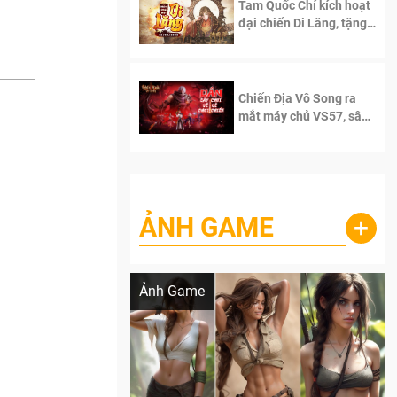
Tam Quốc Chí kích hoạt
đại chiến Di Lăng, tặng
siêu code giá trị dành
cho 100 độc giả đầu
tiên.
Chiến Địa Vô Song ra
mắt máy chủ VS57, sân
chơi đích thực dành cho
dân cày
ẢNH GAME
+
Lala Croft vừa nóng vừa xinh dưới nét vẽ
của AI
Ảnh Game