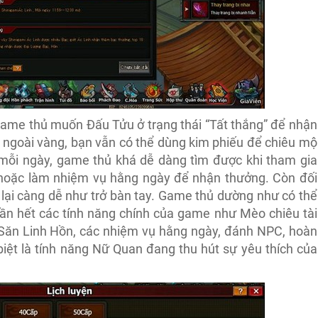
 game thủ muốn Đấu Tửu ở trạng thái “Tất thắng” để nhận
 ngoài vàng, bạn vẫn có thể dùng kim phiếu để chiêu mộ
 mỗi ngày, game thủ khá dễ dàng tìm được khi tham gia
hoặc làm nhiệm vụ hằng ngày để nhận thưởng. Còn đối
í lại càng dễ như trở bàn tay. Game thủ dường như có thể
ần hết các tính năng chính của game như Mèo chiêu tài
g Săn Linh Hồn, các nhiệm vụ hằng ngày, đánh NPC, hoàn
biệt là tính năng Nữ Quan đang thu hút sự yêu thích của