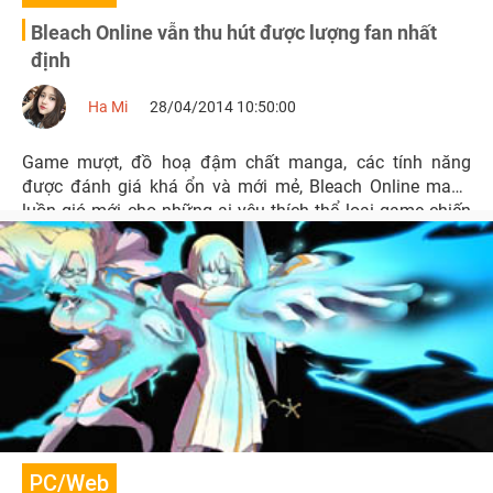
Bleach Online vẫn thu hút được lượng fan nhất
định
Ha Mi
28/04/2014 10:50:00
Game mượt, đồ hoạ đậm chất manga, các tính năng
được đánh giá khá ổn và mới mẻ, Bleach Online mang
luồn gió mới cho những ai yêu thích thể loại game chiến
thuật.
PC/Web