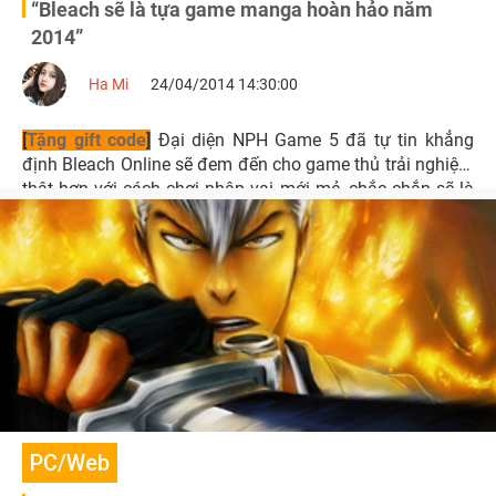
“Bleach sẽ là tựa game manga hoàn hảo năm
2014”
Ha Mi
24/04/2014 14:30:00
[
Tặng gift code
]
Đại diện NPH Game 5 đã tự tin khẳng
định Bleach Online sẽ đem đến cho game thủ trải nghiệm
thật hơn với cách chơi nhập vai mới mẻ, chắc chắn sẽ là
tựa game manga hoàn hảo cho 2014.
PC/Web