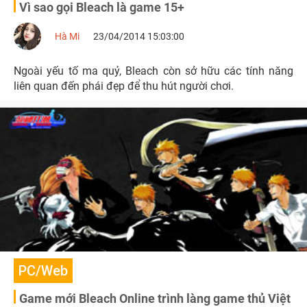
Vì sao gọi Bleach là game 15+
Hà Mi
23/04/2014 15:03:00
Ngoài yếu tố ma quỷ, Bleach còn sở hữu các tính năng
liên quan đến phái đẹp để thu hút người chơi.
PC/Web
Game mới Bleach Online trình làng game thủ Việt