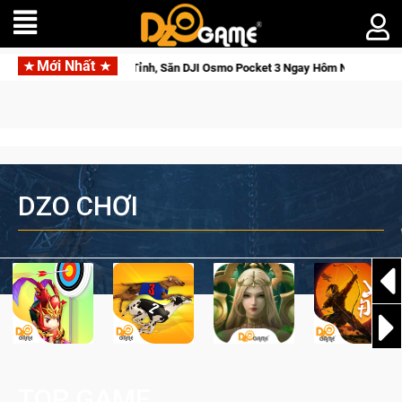
Mới Nhất
c Tỉnh, Săn DJI Osmo Pocket 3 Ngay Hôm Nay
Medal Hunter: G
DZO CHƠI
TOP GAME