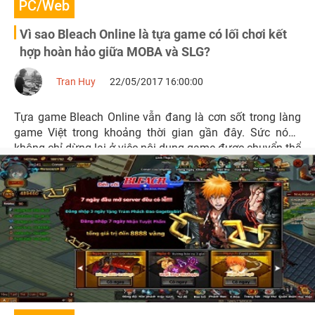
PC/Web
Vì sao Bleach Online là tựa game có lối chơi kết
hợp hoàn hảo giữa MOBA và SLG?
Tran Huy
22/05/2017 16:00:00
Tựa game Bleach Online vẫn đang là cơn sốt trong làng
game Việt trong khoảng thời gian gần đây. Sức nóng
không chỉ dừng lại ở việc nội dung game được chuyển thể
100% từ nguyên tác bộ truyện manga nổi tiếng Bleach mà
còn ở việc game thường tồ chức các giải đấu hàng năm
cho từng khu vực phát hành bởi nhà phát triển GameTree
tài trợ.