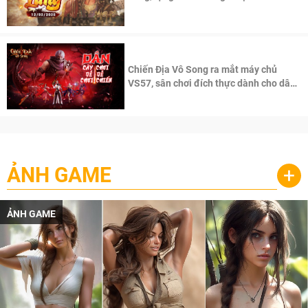
100 độc giả đầu tiên.
Chiến Địa Vô Song ra mắt máy chủ
VS57, sân chơi đích thực dành cho dân
cày
ẢNH GAME
+
ẢNH GAME