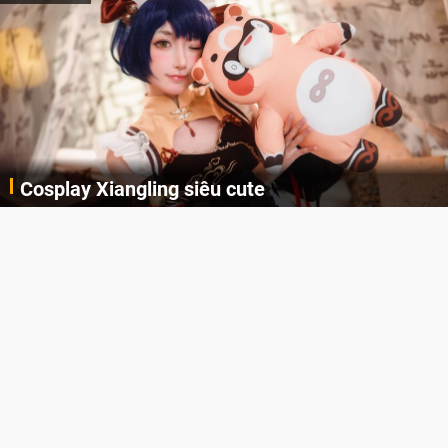
Lala Croft vừa nóng vừa xinh d
AI
Cùng thưởng thức những hình ảnh cosplay Xiangling trong Genshin Impact siêu dễ thương của người dùng Weibo "阿包也是兔娘"