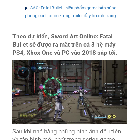
SAO: Fatal Bullet - siêu phẩm game bắn súng
phong cách anime tung trailer đầy hoành tráng
Theo dự kiến, Sword Art Online: Fatal
Bullet sẽ được ra mắt trên cả 3 hệ máy
PS4, Xbox One và PC vào 2018 sắp tới.
Sau khi nhá hàng những hình ảnh đầu tiên
về tân binh mới nhất trong series game