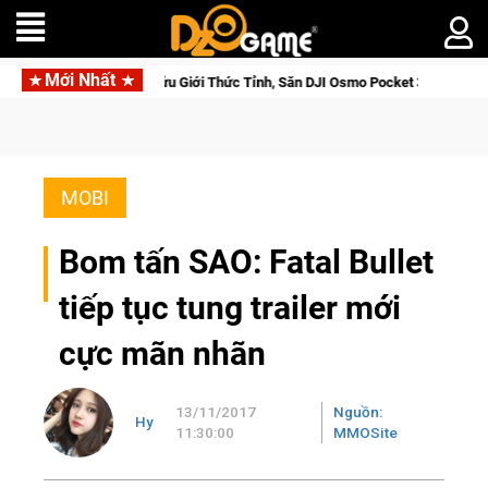
Mới Nhất
orse Saga: Cửu Giới Thức Tỉnh, Săn DJI Osmo Pocket 3 Ngay Hôm Nay
MOBI
Bom tấn SAO: Fatal Bullet
tiếp tục tung trailer mới
cực mãn nhãn
13/11/2017
Nguồn:
Hy
11:30:00
MMOSite