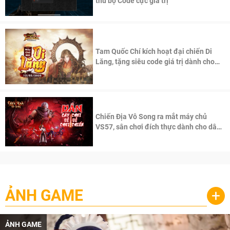
thủ bộ Code cực giá trị
Tam Quốc Chí kích hoạt đại chiến Di
Lăng, tặng siêu code giá trị dành cho
100 độc giả đầu tiên.
Chiến Địa Vô Song ra mắt máy chủ
VS57, sân chơi đích thực dành cho dân
cày
ẢNH GAME
+
ẢNH GAME