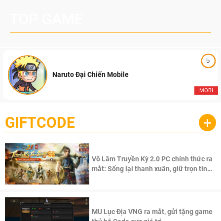
TOP GAME
5
Naruto Đại Chiến Mobile
MOBI
GIFTCODE
+
Võ Lâm Truyền Kỳ 2.0 PC chính thức ra
mắt: Sống lại thanh xuân, giữ trọn tinh
thần Võ Lâm
MU Lục Địa VNG ra mắt, gửi tặng game