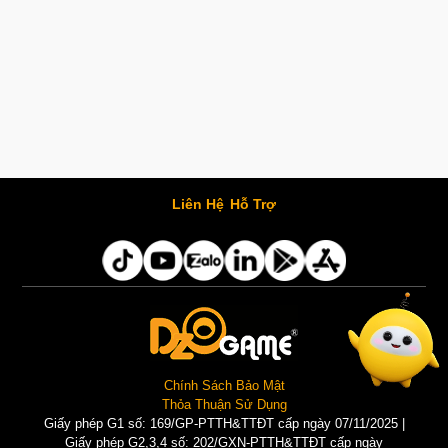
Liên Hệ
Hỗ Trợ
Chính Sách Bảo Mật
Thỏa Thuận Sử Dụng
Giấy phép G1 số: 169/GP-PTTH&TTĐT cấp ngày 07/11/2025 |
Giấy phép G2,3,4 số: 202/GXN-PTTH&TTĐT cấp ngày