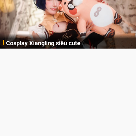
Cosplay Xiangling siêu cute
Cùng thưởng thức những hình ảnh cosplay Xiangling trong Genshin Impact siêu dễ thương của người dùng Weibo "阿包也是兔娘"