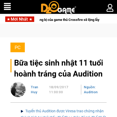
Mới Nhất
Trang bị của game thủ Crossfire sẽ lộng lẫy ánh đèn với Kho Báu Hoàng 
PC
Bữa tiệc sinh nhật 11 tuổi
hoành tráng của Audition
Tran
18/09/2017
Nguồn:
Huy
11:00:00
Audition
Tuyển thủ Audition được Viresa trao chứng nhận