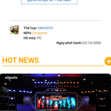
game vũ đạo số 1 Việt Nam
Thể loại:
MMORPG
NPH:
Dzogame
Hệ máy:
PC
Ngày phát hành:
23/10/2006
HOT NEWS
eSports