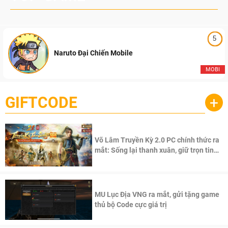
5
Naruto Đại Chiến Mobile
MOBI
GIFTCODE
+
Võ Lâm Truyền Kỳ 2.0 PC chính thức ra
mắt: Sống lại thanh xuân, giữ trọn tinh
thần Võ Lâm
MU Lục Địa VNG ra mắt, gửi tặng game
thủ bộ Code cực giá trị