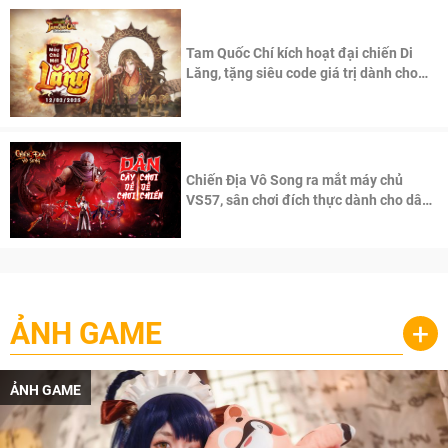
Tam Quốc Chí kích hoạt đại chiến Di
Lăng, tặng siêu code giá trị dành cho
100 độc giả đầu tiên.
Chiến Địa Vô Song ra mắt máy chủ
VS57, sân chơi đích thực dành cho dân
cày
ẢNH GAME
+
ẢNH GAME