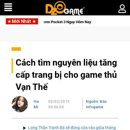
Mới Nhất
h, Săn DJI Osmo Pocket 3 Ngay Hôm Nay
Lineage W – Quyền lự
Cách tìm nguyên liệu tăng
cấp trang bị cho game thủ
Vạn Thế
Ha
03/02/2015
Nguồn: Báo
Mi
09:06:00
Infogame
Long Thần Tranh Bá sẽ đóng cửa vào giữa tháng