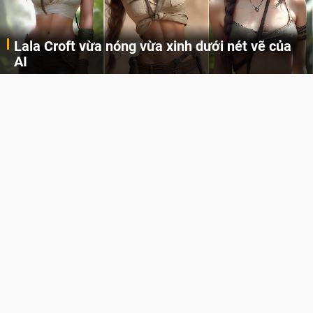
Lala Croft vừa nóng vừa xinh dưới nét vẽ của
AI
Cùng đến với những hình ảnh Lala Croft của Tomb Raider dưới nét vẽ của AI. Một cô nàng xinh đẹp, nóng bỏng nhưng cũng rắn rỏi và mạnh mẽ.