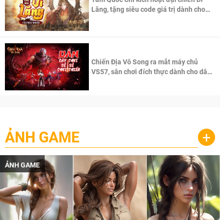
Lăng, tặng siêu code giá trị dành cho
100 độc giả đầu tiên.
Chiến Địa Vô Song ra mắt máy chủ
VS57, sân chơi đích thực dành cho dân
cày
ẢNH GAME
+
ẢNH GAME