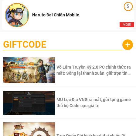
5
Naruto Đại Chiến Mobile
MOBI
GIFTCODE
+
Võ Lâm Truyền Kỳ 2.0 PC chính thức ra
mắt: Sống lại thanh xuân, giữ trọn tinh
thần Võ Lâm
MU Lục Địa VNG ra mắt, gửi tặng game
thủ bộ Code cực giá trị
Tam Quốc Chí kích hoạt đại chiến Di