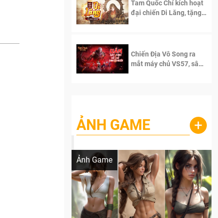
Tam Quốc Chí kích hoạt
đại chiến Di Lăng, tặng
siêu code giá trị dành
cho 100 độc giả đầu
tiên.
Chiến Địa Vô Song ra
mắt máy chủ VS57, sân
chơi đích thực dành cho
dân cày
ẢNH GAME
+
Lala Croft vừa nóng vừa xinh dưới nét vẽ
của AI
Ảnh Game