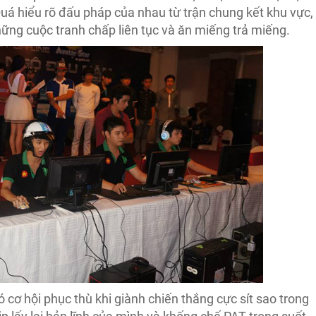
á hiểu rõ đấu pháp của nhau từ trận chung kết khu vực,
hững cuộc tranh chấp liên tục và ăn miếng trả miếng.
 cơ hội phục thù khi giành chiến thắng cực sít sao trong