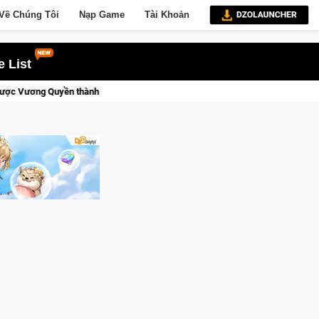
Về Chúng Tôi
Nạp Game
Tài Khoản
 List
CFVL 2026 Mùa 2 khép lại với hành trình đầy cảm xúc, Team F