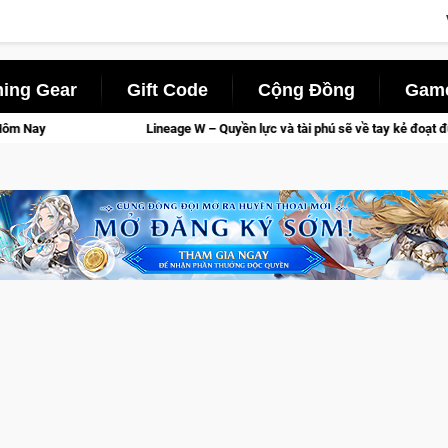
ing Gear
Gift Code
Cộng Đồng
Game
 Quyền lực và tài phú sẽ về tay kẻ đoạt được Vương Quyền thành Kent sắp tới!