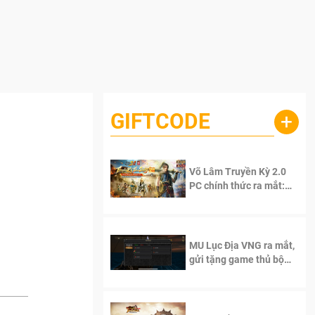
GIFTCODE
+
Võ Lâm Truyền Kỳ 2.0
PC chính thức ra mắt:
Sống lại thanh xuân, giữ
trọn tinh thần Võ Lâm
MU Lục Địa VNG ra mắt,
gửi tặng game thủ bộ
Code cực giá trị