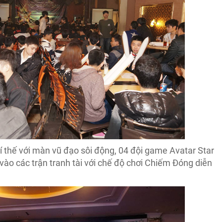
 thế với màn vũ đạo sôi động, 04 đội game Avatar Star
ào các trận tranh tài với chế độ chơi Chiếm Đóng diễn