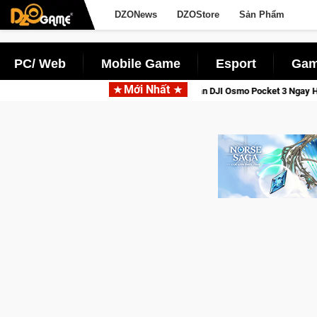
DZONews
DZOStore
Sản Phẩm
PC/ Web
Mobile Game
Esport
Gam
Mới Nhất
Thức Tỉnh, Săn DJI Osmo Pocket 3 Ngay Hôm Nay
Lineage W –