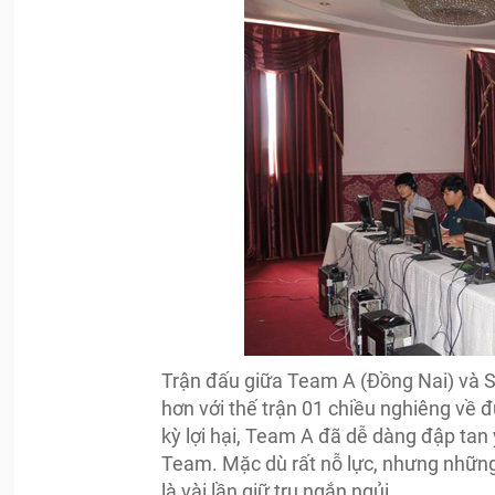
Trận đấu giữa Team A (Đồng Nai) và 
hơn với thế trận 01 chiều nghiêng về 
kỳ lợi hại, Team A đã dễ dàng đập tan
Team. Mặc dù rất nỗ lực, nhưng nhữn
là vài lần giữ trụ ngắn ngủi.