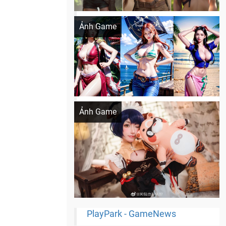
Khi AI Cosplay gái đẹp One Piece
Ảnh Game
Cosplay Xiangling siêu cute
Ảnh Game
PlayPark - GameNews