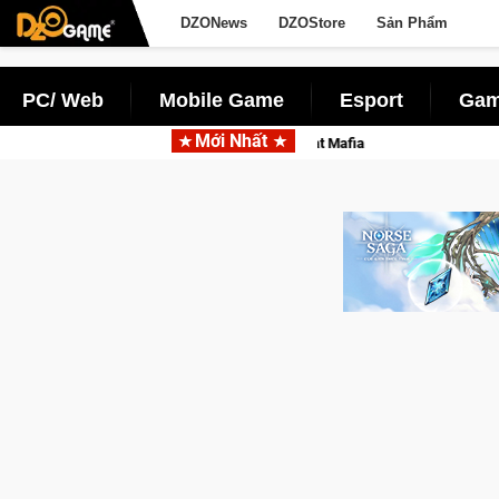
DZONews
DZOStore
Sản Phẩm
PC/ Web
Mobile Game
Esport
Gam
Mới Nhất
 Mafia
Trang bị c