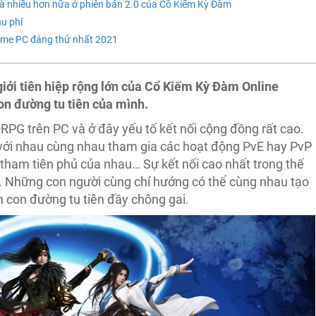
 và nhiều hơn nữa ở phiên bản 2.0 của Cổ Kiếm Kỳ Đàm
u phí
game PC đáng thử nhất 2021
giới tiên hiệp rộng lớn của Cổ Kiếm Kỳ Đàm Online
on đường tu tiên của mình.
G trên PC và ở đây yếu tố kết nối cộng đồng rất cao.
n với nhau cùng nhau tham gia các hoạt động PvE hay PvP
 tham tiên phủ của nhau… Sự kết nối cao nhất trong thế
ội. Những con người cùng chí hướng có thể cùng nhau tạo
 con đường tu tiên đầy chông gai.