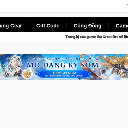
ing Gear
Gift Code
Cộng Đồng
Game
ủa game thủ Crossfire sẽ lộng lẫy ánh đèn với Kho Báu Hoàng Gia Sapphire Ne