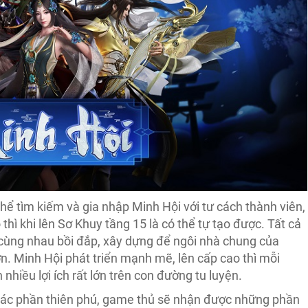
hể tìm kiếm và gia nhập Minh Hội với tư cách thành viên,
hì khi lên Sơ Khuy tầng 15 là có thể tự tạo được. Tất cả
cùng nhau bồi đắp, xây dựng để ngôi nhà chung của
. Minh Hội phát triển mạnh mẽ, lên cấp cao thì mỗi
nhiều lợi ích rất lớn trên con đường tu luyện.
 các phần thiên phú, game thủ sẽ nhận được những phần