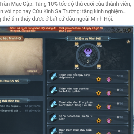
rần Mạc Cập: Tăng 10% tốc độ thú cưỡi của thành viên,
n với npc hay Cửu Kinh Sa Trường: tăng kinh nghiệm…
thể tìm thấy được ở bất cứ đâu ngoài Minh Hội.