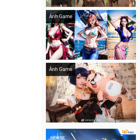
Khi AI Cosplay gái đẹp One Piece
Ảnh Game
Cosplay Xiangling siêu cute
Ảnh Game