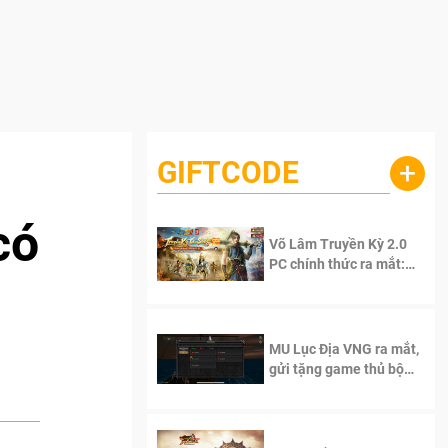
GIFTCODE
+
có
Võ Lâm Truyền Kỳ 2.0
PC chính thức ra mắt:
Sống lại thanh xuân, giữ
trọn tinh thần Võ Lâm
MU Lục Địa VNG ra mắt,
gửi tặng game thủ bộ
Code cực giá trị