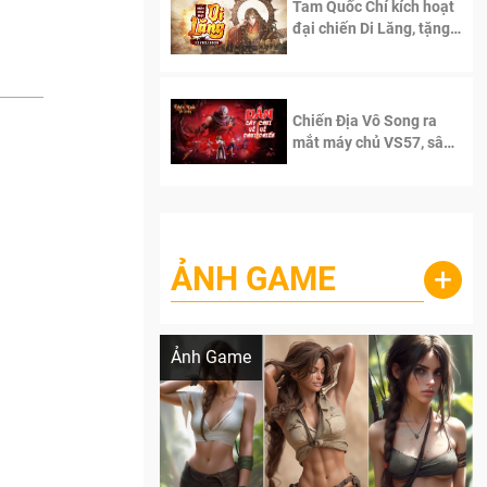
Tam Quốc Chí kích hoạt
đại chiến Di Lăng, tặng
siêu code giá trị dành
cho 100 độc giả đầu
tiên.
Chiến Địa Vô Song ra
mắt máy chủ VS57, sân
chơi đích thực dành cho
dân cày
ẢNH GAME
+
Lala Croft vừa nóng vừa xinh dưới nét vẽ
của AI
Ảnh Game