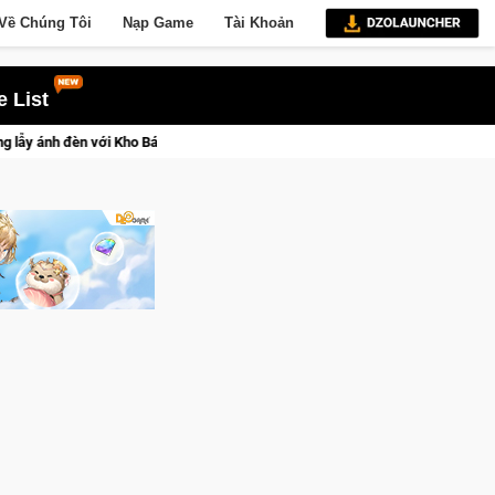
Về Chúng Tôi
Nạp Game
Tài Khoản
 List
on Punk