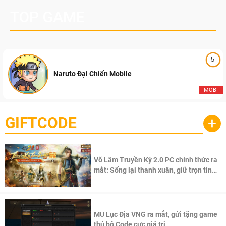
TOP GAME
5
Naruto Đại Chiến Mobile
MOBI
GIFTCODE
+
Võ Lâm Truyền Kỳ 2.0 PC chính thức ra
mắt: Sống lại thanh xuân, giữ trọn tinh
thần Võ Lâm
MU Lục Địa VNG ra mắt, gửi tặng game
thủ bộ Code cực giá trị