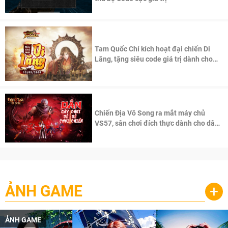
Tam Quốc Chí kích hoạt đại chiến Di
Lăng, tặng siêu code giá trị dành cho
100 độc giả đầu tiên.
Chiến Địa Vô Song ra mắt máy chủ
VS57, sân chơi đích thực dành cho dân
cày
ẢNH GAME
+
ẢNH GAME