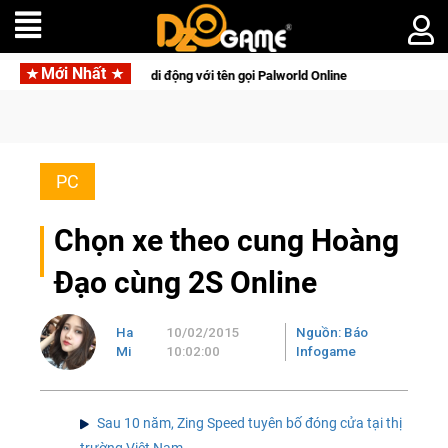
Mới Nhất
lên di động với tên gọi Palworld Online
Gia Nhập Closed Beta
PC
Chọn xe theo cung Hoàng
Đạo cùng 2S Online
Ha
10/02/2015
Nguồn: Báo
Mi
10:02:00
Infogame
Sau 10 năm, Zing Speed tuyên bố đóng cửa tại thị
trường Việt Nam