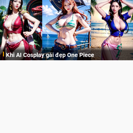
Cosplay Xiangling siêu cute
Những cô nàng nóng bỏng Boa Hancock, Nico Robin, Nami, Yamato hay Perona được AI vẽ lại dưới hình thức Cosplay cực kỳ chuẩn chỉnh.