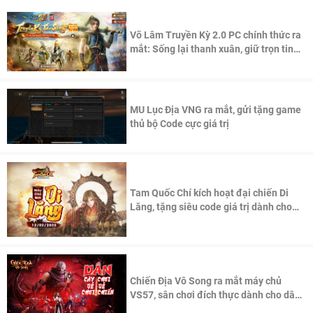
Võ Lâm Truyền Kỳ 2.0 PC chính thức ra
mắt: Sống lại thanh xuân, giữ trọn tinh
thần Võ Lâm
MU Lục Địa VNG ra mắt, gửi tặng game
thủ bộ Code cực giá trị
Tam Quốc Chí kích hoạt đại chiến Di
Lăng, tặng siêu code giá trị dành cho
100 độc giả đầu tiên.
Chiến Địa Vô Song ra mắt máy chủ
VS57, sân chơi đích thực dành cho dân
cày