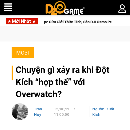
Mới Nhất
aga: Cửu Giới Thức Tỉnh, Săn DJI Osmo Pocket 3 Ngay Hôm Nay
MOBI
Chuyện gì xảy ra khi Đột
Kích “hợp thể” với
Overwatch?
Tran
12/08/2017
Nguồn: Xuất
Huy
11:00:00
Kích