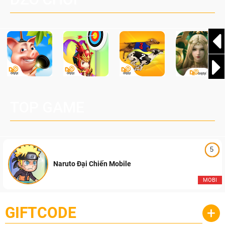
Pocketpair, Inc.
TOP GAME
5
Naruto Đại Chiến Mobile
MOBI
GIFTCODE
+