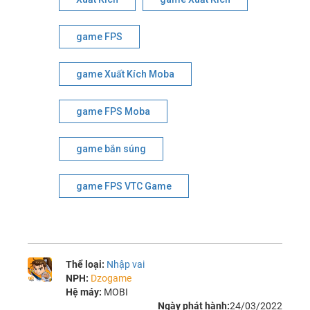
game FPS
game Xuất Kích Moba
game FPS Moba
game bắn súng
game FPS VTC Game
Thể loại:
Nhập vai
NPH:
Dzogame
Hệ máy:
MOBI
Ngày phát hành:
24/03/2022