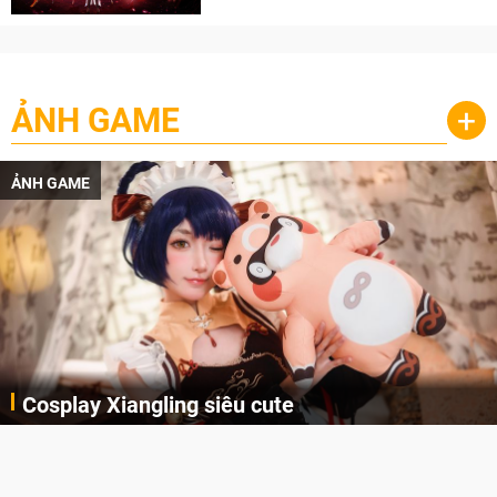
ẢNH GAME
+
ẢNH GAME
Lala Croft vừa nóng vừa xinh dưới nét vẽ của
AI
Cùng đến với những hình ảnh Lala Croft của Tomb Raider dưới nét vẽ của AI. Một cô nàng xinh đẹp, nóng bỏng nhưng cũng rắn rỏi và mạnh mẽ.