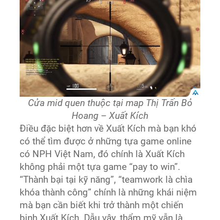
Cửa mid quen thuộc tại map Thị Trấn Bỏ
Hoang – Xuất Kích
Điều đặc biệt hơn về Xuất Kích mà bạn khó
có thể tìm được ở những tựa game online
có NPH Việt Nam, đó chính là Xuất Kích
không phải một tựa game “pay to win”.
“Thành bại tại kỹ năng”, “teamwork là chìa
khóa thành công” chính là những khái niệm
mà bạn cần biết khi trở thành một chiến
binh Xuất Kích. Dẫu vậy, thẩm mỹ vẫn là