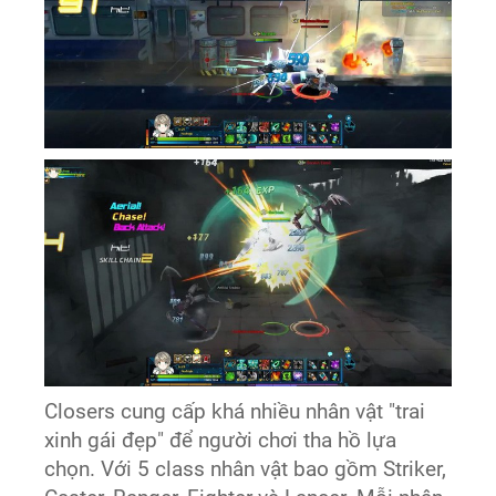
Closers cung cấp khá nhiều nhân vật "trai
xinh gái đẹp" để người chơi tha hồ lựa
chọn. Với 5 class nhân vật bao gồm Striker,