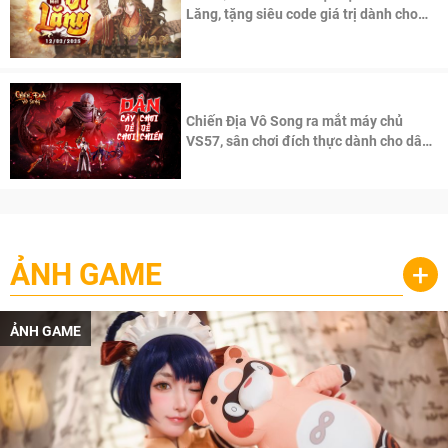
Lăng, tặng siêu code giá trị dành cho
100 độc giả đầu tiên.
Chiến Địa Vô Song ra mắt máy chủ
VS57, sân chơi đích thực dành cho dân
cày
ẢNH GAME
+
ẢNH GAME