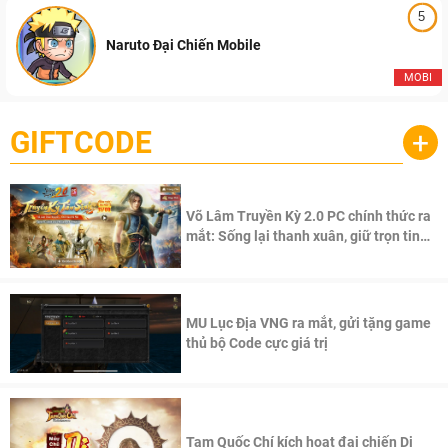
5
Naruto Đại Chiến Mobile
MOBI
GIFTCODE
+
Võ Lâm Truyền Kỳ 2.0 PC chính thức ra
mắt: Sống lại thanh xuân, giữ trọn tinh
thần Võ Lâm
MU Lục Địa VNG ra mắt, gửi tặng game
thủ bộ Code cực giá trị
Tam Quốc Chí kích hoạt đại chiến Di