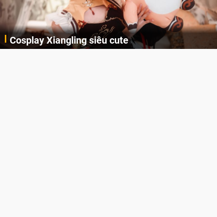
Cosplay Xiangling siêu cute
Cùng thưởng thức những hình ảnh cosplay Xiangling trong Genshin Impact siêu dễ thương của người dùng Weibo "阿包也是兔娘"