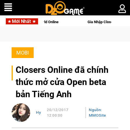
Mới Nhất
gọi Palworld Online
Gia Nhập Closed Beta Norse Saga: Cửu G
MOBI
Closers Online đã chính
thức mở cửa Open beta
bản Tiếng Anh
20/12/2017
Nguồn:
Hy
12:00:00
MMOSite