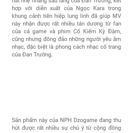
hát nhẹ nhàng sâu lắng của Đan Trường, kết
hợp với diễn xuất của Ngọc Kara trong
khung cảnh tiên hiệp lung linh đã giúp MV
này nhận được rất nhiều tán dương từ fan
của cả game và phim Cổ Kiếm Kỳ Đàm,
cũng nhưng đông đảo những người yêu âm
nhạc, đặc biệt là phong cách nhạc cổ trang
của Đan Trường.
Sản phẩm này của NPH Dzogame đang thu
hút được rất nhiều sự chú ý từ cộng đồng