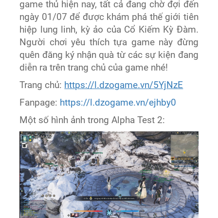
game thủ hiện nay, tất cả đang chờ đợi đến
ngày 01/07 để được khám phá thế giới tiên
hiệp lung linh, kỳ ảo của Cổ Kiếm Kỳ Đàm.
Người chơi yêu thích tựa game này đừng
quên đăng ký nhận quà từ các sự kiện đang
diễn ra trên trang chủ của game nhé!
Trang chủ:
https://l.dzogame.vn/5YjNzE
Fanpage:
https://l.dzogame.vn/ejhby0
Một số hình ảnh trong Alpha Test 2: