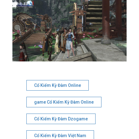
Cổ Kiếm Kỳ Đàm Online
game Cổ Kiếm Kỳ Đàm Online
Cổ Kiếm Kỳ Đàm Dzogame
Cổ Kiếm Kỳ Đàm Việt Nam