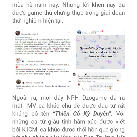
mùa hè năm nay. Những lời khen này đã
được game thủ chứng thực trong giai đoạn
thử nghiệm hiện tại.
Ngoài ra, mới đây NPH Dzogame đã ra
mắt MV ca khúc chủ đề được đầu tư rất
khủng có tên
“Thiên Cổ Kỳ Duyên”.
Với
những ca từ giàu tính hàm xúc được viết
bởi K-ICM, ca khúc được thổi hồn qua giọng