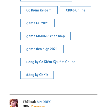
Cổ Kiếm Kỳ Đàm
CKKĐ Online
game PC 2021
game MMORPG tiên hiệp
game tiên hiệp 2021
Đăng ký Cổ Kiếm Kỳ Đàm Online
đăng ký CKKĐ
Thể loại:
MMORPG
NPH:
Dzogame