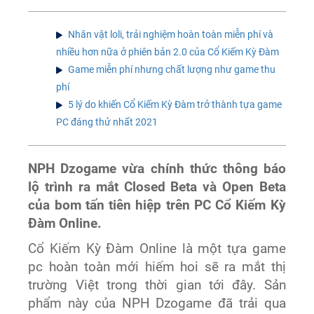
Nhân vật loli, trải nghiệm hoàn toàn miễn phí và
nhiều hơn nữa ở phiên bản 2.0 của Cổ Kiếm Kỳ Đàm
Game miễn phí nhưng chất lượng như game thu
phí
5 lý do khiến Cổ Kiếm Kỳ Đàm trở thành tựa game
PC đáng thử nhất 2021
NPH Dzogame vừa chính thức thông báo
lộ trình ra mắt Closed Beta và Open Beta
của bom tấn tiên hiệp trên PC Cổ Kiếm Kỳ
Đàm Online.
Cổ Kiếm Kỳ Đàm Online là một tựa game
pc hoàn toàn mới hiếm hoi sẽ ra mắt thị
trường Việt trong thời gian tới đây. Sản
phẩm này của NPH Dzogame đã trải qua