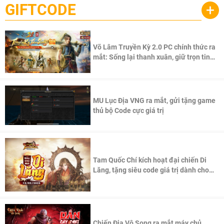
GIFTCODE
+
Võ Lâm Truyền Kỳ 2.0 PC chính thức ra
mắt: Sống lại thanh xuân, giữ trọn tinh
thần Võ Lâm
MU Lục Địa VNG ra mắt, gửi tặng game
thủ bộ Code cực giá trị
Tam Quốc Chí kích hoạt đại chiến Di
Lăng, tặng siêu code giá trị dành cho
100 độc giả đầu tiên.
Chiến Địa Vô Song ra mắt máy chủ