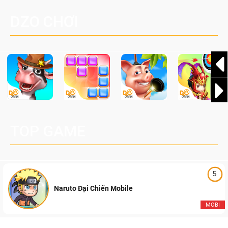
Palworld Online
đang được phát triển dựa trên IP Palworld nổi tiếng toàn
DZO CHƠI
cầu, theo giấy phép chính thức từ công ty game Nhật Bản
Pocketpair, Inc.
TOP GAME
5
Naruto Đại Chiến Mobile
MOBI