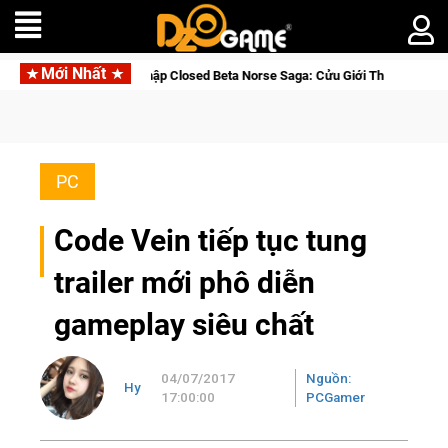
Mới Nhất
Gia Nhập Closed Beta Norse Saga: Cửu Giới Thức Tỉnh, Săn DJI Osmo Po
PC
Code Vein tiếp tục tung
trailer mới phô diễn
gameplay siêu chất
04/07/2017
Nguồn:
Hy
17:00:00
PCGamer