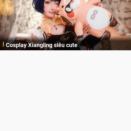
Cosplay Xiangling siêu cute
Cùng thưởng thức những hình ảnh cosplay Xiangling trong Genshin Impact siêu dễ thương của người dùng Weibo "阿包也是兔娘"