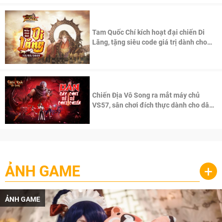
Tam Quốc Chí kích hoạt đại chiến Di
Lăng, tặng siêu code giá trị dành cho
100 độc giả đầu tiên.
Chiến Địa Vô Song ra mắt máy chủ
VS57, sân chơi đích thực dành cho dân
cày
ẢNH GAME
+
ẢNH GAME