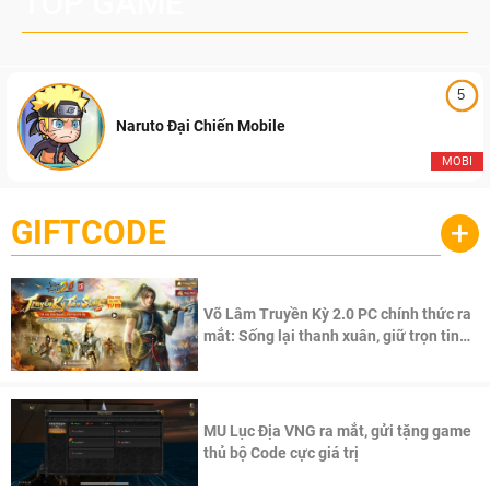
TOP GAME
5
Naruto Đại Chiến Mobile
MOBI
GIFTCODE
+
Võ Lâm Truyền Kỳ 2.0 PC chính thức ra
mắt: Sống lại thanh xuân, giữ trọn tinh
thần Võ Lâm
MU Lục Địa VNG ra mắt, gửi tặng game
thủ bộ Code cực giá trị