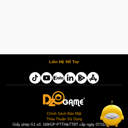
Liên Hệ
Hỗ Trợ
Chính Sách Bảo Mật
Thỏa Thuận Sử Dụng
Giấy phép G1 số: 169/GP-PTTH&TTĐT cấp ngày 07/11/2025 |