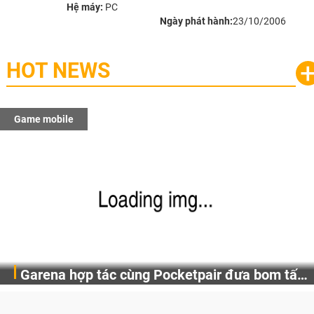
Hệ máy:
PC
Ngày phát hành:
23/10/2006
HOT NEWS
Game mobile
Gia Nhập Closed Beta Norse Saga: Cửu Giới
Bước chân vào Norse Saga: Cửu Giới Thức Tỉnh và sẵn
Thức Tỉnh, Săn DJI Osmo Pocket 3 Ngay Hôm
sàng đón nhận hàng loạt sự kiện hấp dẫn, phần thưởng