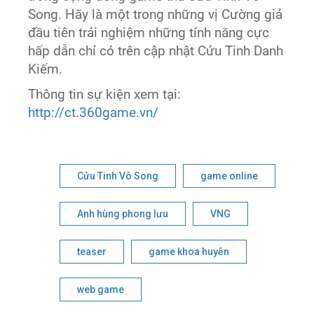
Song. Hãy là một trong những vị Cường giả
đầu tiên trải nghiệm những tính năng cực
hấp dẫn chỉ có trên cập nhật Cửu Tinh Danh
Kiếm.
Thông tin sự kiện xem tại:
http://ct.360game.vn/
Cửu Tinh Vô Song
game online
Anh hùng phong lưu
VNG
teaser
game khoa huyễn
web game