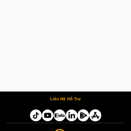
Liên Hệ
Hỗ Trợ