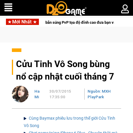
Mới Nhất
er: Game bắn súng PvP tọa độ đỉnh cao đưa bạn vào các chiến dịch lịch sử khố
Cửu Tinh Vô Song bùng
nổ cập nhật cuối tháng 7
Ha
30/07/2015
Nguồn: MXH
Mi
17:35:00
PlayPark
Cùng Baymax phiêu lưu trong thế giới Cửu Tinh
Vô Song
Chơi game trúng iPhone 6 Plus - Chuyện thật mà