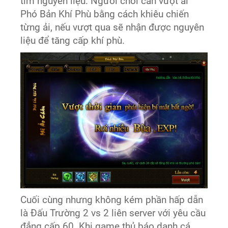
tìm nguyên liệu. Người chơi cần vượt ải
Phó Bản Khí Phù bằng cách khiêu chiến
từng ải, nếu vượt qua sẽ nhận được nguyên
liệu để tăng cấp khí phù.
Cuối cùng nhưng không kém phần hấp dẫn
là Đấu Trường 2 vs 2 liên server với yêu cầu
đẳng cấp 60. Khi game thủ báo danh cá